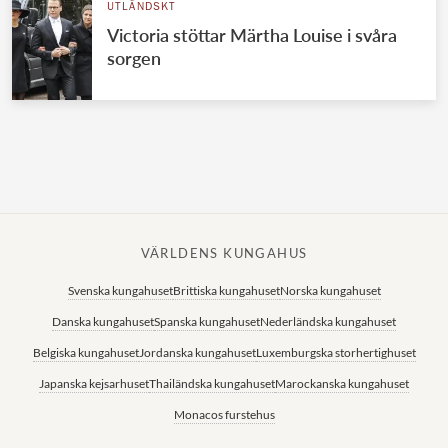
UTLÄNDSKT
Victoria stöttar Märtha Louise i svåra
sorgen
VÄRLDENS KUNGAHUS
Svenska kungahuset
Brittiska kungahuset
Norska kungahuset
Danska kungahuset
Spanska kungahuset
Nederländska kungahuset
Belgiska kungahuset
Jordanska kungahuset
Luxemburgska storhertighuset
Japanska kejsarhuset
Thailändska kungahuset
Marockanska kungahuset
Monacos furstehus