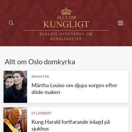
Toggl
navig
SENASTE NYHETERNA OM
KUNGLIGHETER
HEM
Allt om Oslo domkyrka
KUNGAFAMILJEN
ZNYHETER
Märtha Louise om djupa sorgen efter
UTLÄNDSKT
döde maken
KÄNDISAR
VÄRLDENS KUNGAHUS
UTLÄNDSKT
Kung Harald fortfarande inlagd på
Svenska kungahuset
REDAKTION
sjukhus
Brittiska kungahuset