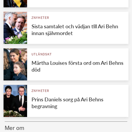
Norska kungahuset
ZNYHETER
Danska kungahuset
Sista samtalet och vädjan till Ari Behn
Spanska kungahuset
innan självmordet
Nederländska kungahuset
Belgiska kungahuset
UTLÄNDSKT
Jordanska kungahuset
Märtha Louises första ord om Ari Behns
död
Luxemburgska storhertighuset
Japanska kejsarhuset
ZNYHETER
Thailändska kungahuset
Prins Daniels sorg på Ari Behns
Marockanska kungahuset
begravning
Monacos furstehus
Mer om