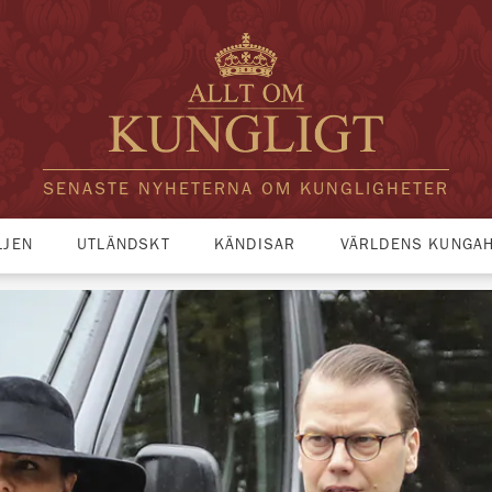
SENASTE NYHETERNA OM KUNGLIGHETER
LJEN
UTLÄNDSKT
KÄNDISAR
VÄRLDENS KUNGA