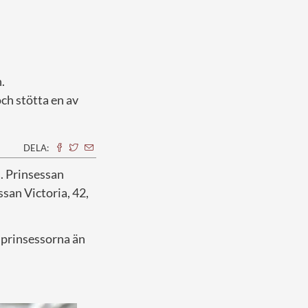
.
och stötta en av
DELA:
s. Prinsessan
san Victoria, 42,
 prinsessorna än