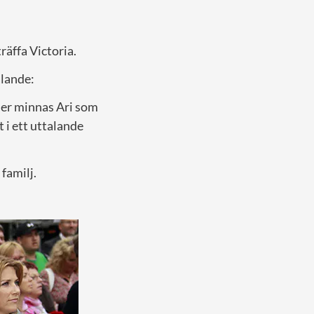
träffa Victoria.
alande:
mer minnas Ari som
 i ett uttalande
 familj.