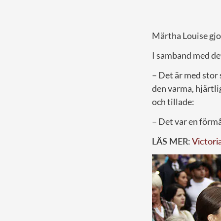
Märtha Louise gjord
I samband med det
– Det är med stor
den varma, hjärtli
och tillade:
– Det var en förmån
LÄS MER:
Victori