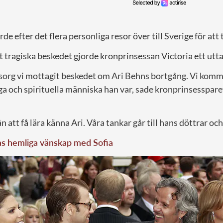
e efter det flera personliga resor över till Sverige för att 
 tragiska beskedet gjorde kronprinsessan Victoria ett utt
 sorg vi mottagit beskedet om Ari Behns bortgång. Vi kom
ga och spirituella människa han var, sade kronprinsessparet
 att få lära känna Ari. Våra tankar går till hans döttrar och
as hemliga vänskap med Sofia