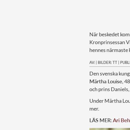
När beskedet kom 
Kronprinsessan Vik
hennes närmaste k
AV:
|
BILDER: TT
|
PUBL
D
en svenska kunga
Märtha Louise
, 4
och prins Daniels,
Under Märtha Loui
mer.
LÄS MER:
Ari Behn