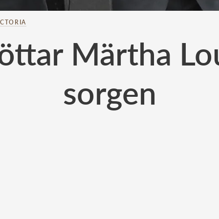
ICTORIA
töttar Märtha Lou
sorgen