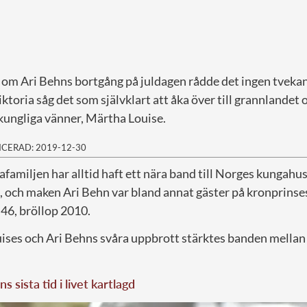
om Ari Behns bortgång på juldagen rådde det ingen tvekan
toria såg det som självklart att åka över till grannlandet 
ungliga vänner, Märtha Louise.
ICERAD: 2019-12-30
familjen har alltid haft ett nära band till Norges kungahu
8, och maken Ari Behn var bland annat gäster på kronprinses
 46, bröllop 2010.
ses och Ari Behns svåra uppbrott stärktes banden mellan
s sista tid i livet kartlagd