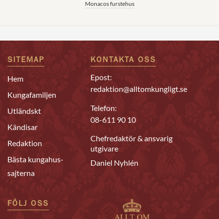
Monacos furstehus
SITEMAP
KONTAKTA OSS
Epost:
Hem
redaktion@alltomkungligt.se
Kungafamiljen
Telefon:
Utländskt
08-611 90 10
Kändisar
Chefredaktör & ansvarig
Redaktion
utgivare
Bästa kungahus-
Daniel Nyhlén
sajterna
FÖLJ OSS