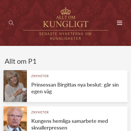
Toggl
navig
SENASTE NYHETERNA OM
KUNGLIGHETER
HEM
Allt om P1
KUNGAFAMILJEN
ZNYHETER
Prinsessan Birgittas nya beslut: går sin
UTLÄNDSKT
egen väg
KÄNDISAR
VÄRLDENS KUNGAHUS
ZNYHETER
Kungens hemliga samarbete med
Svenska kungahuset
REDAKTION
skvallerpressen
Brittiska kungahuset