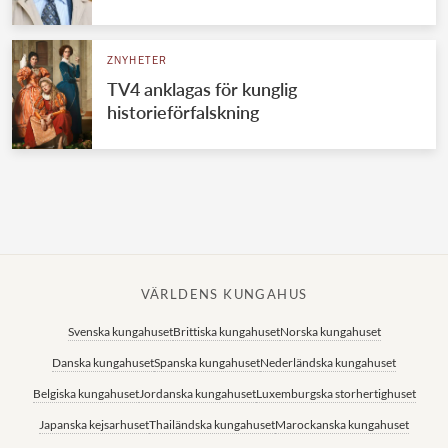
Norska kungahuset
ZNYHETER
Danska kungahuset
TV4 anklagas för kunglig
Spanska kungahuset
historieförfalskning
Nederländska kungahuset
Belgiska kungahuset
Jordanska kungahuset
Luxemburgska storhertighuset
Japanska kejsarhuset
VÄRLDENS KUNGAHUS
Thailändska kungahuset
Svenska kungahuset
Brittiska kungahuset
Norska kungahuset
Marockanska kungahuset
Danska kungahuset
Spanska kungahuset
Nederländska kungahuset
Monacos furstehus
Belgiska kungahuset
Jordanska kungahuset
Luxemburgska storhertighuset
Japanska kejsarhuset
Thailändska kungahuset
Marockanska kungahuset