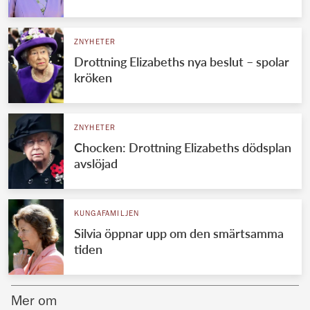
Norska kungahuset
ZNYHETER
Danska kungahuset
Drottning Elizabeths nya beslut – spolar
Spanska kungahuset
kröken
Nederländska kungahuset
Belgiska kungahuset
ZNYHETER
Jordanska kungahuset
Chocken: Drottning Elizabeths dödsplan
avslöjad
Luxemburgska storhertighuset
Japanska kejsarhuset
KUNGAFAMILJEN
Thailändska kungahuset
Silvia öppnar upp om den smärtsamma
Marockanska kungahuset
tiden
Monacos furstehus
Mer om