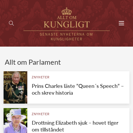
Toggl
navig
SENASTE NYHETERNA OM
KUNGLIGHETER
HEM
Allt om Parlament
KUNGAFAMILJEN
ZNYHETER
Prins Charles läste ”Queen´s Speech” –
UTLÄNDSKT
och skrev historia
KÄNDISAR
VÄRLDENS KUNGAHUS
ZNYHETER
Drottning Elizabeth sjuk – hovet tiger
Svenska kungahuset
REDAKTION
om tillståndet
Brittiska kungahuset