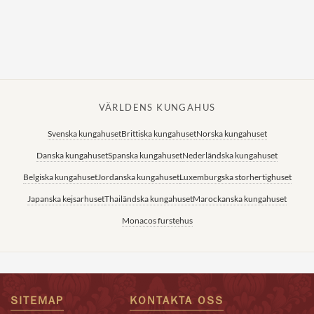
VÄRLDENS KUNGAHUS
Svenska kungahuset
Brittiska kungahuset
Norska kungahuset
Danska kungahuset
Spanska kungahuset
Nederländska kungahuset
Belgiska kungahuset
Jordanska kungahuset
Luxemburgska storhertighuset
Japanska kejsarhuset
Thailändska kungahuset
Marockanska kungahuset
Monacos furstehus
SITEMAP
KONTAKTA OSS