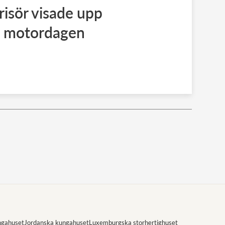
risör visade upp
å motordagen
ngahuset
Jordanska kungahuset
Luxemburgska storhertighuset