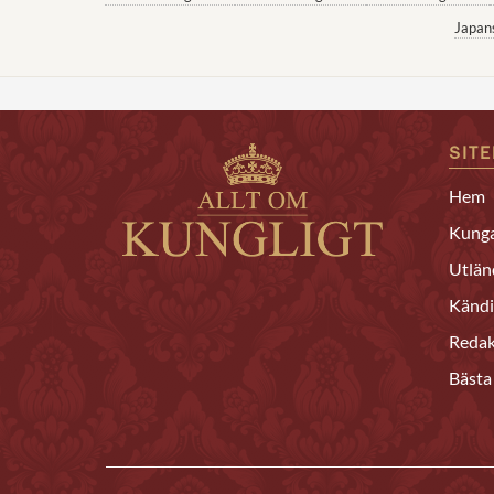
Japan
SIT
Hem
Kunga
Utlän
Kändi
Redak
Bästa