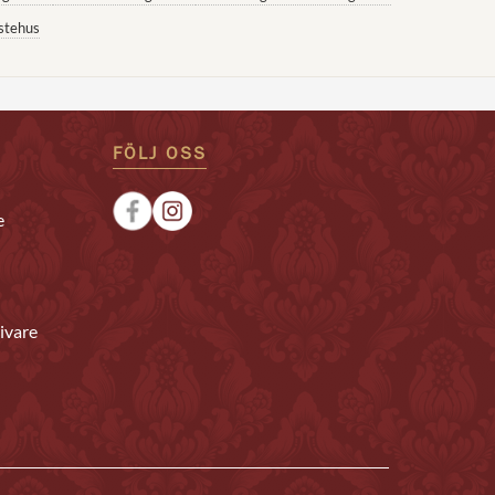
stehus
FÖLJ OSS
e
ivare