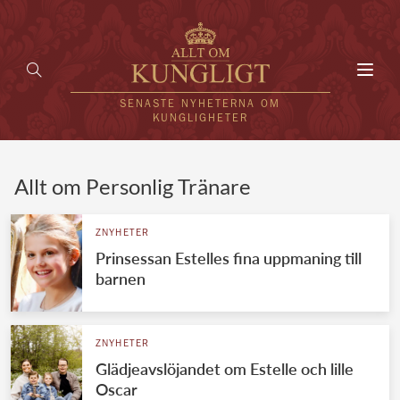
Toggl
navig
SENASTE NYHETERNA OM
KUNGLIGHETER
HEM
Allt om Personlig Tränare
KUNGAFAMILJEN
ZNYHETER
Prinsessan Estelles fina uppmaning till
UTLÄNDSKT
barnen
KÄNDISAR
VÄRLDENS KUNGAHUS
ZNYHETER
Glädjeavslöjandet om Estelle och lille
Svenska kungahuset
REDAKTION
Oscar
Brittiska kungahuset