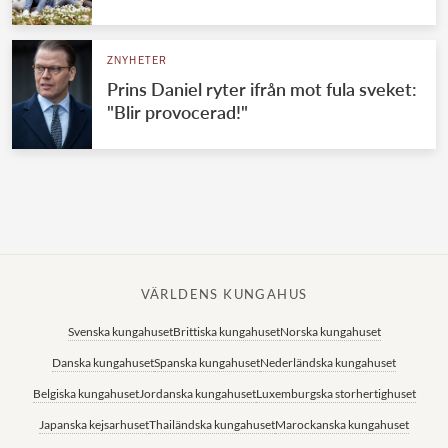
Norska kungahuset
ZNYHETER
Danska kungahuset
Prins Daniel ryter ifrån mot fula sveket:
Spanska kungahuset
"Blir provocerad!"
Nederländska kungahuset
Belgiska kungahuset
Jordanska kungahuset
Luxemburgska storhertighuset
Japanska kejsarhuset
VÄRLDENS KUNGAHUS
Thailändska kungahuset
Svenska kungahuset
Brittiska kungahuset
Norska kungahuset
Marockanska kungahuset
Danska kungahuset
Spanska kungahuset
Nederländska kungahuset
Monacos furstehus
Belgiska kungahuset
Jordanska kungahuset
Luxemburgska storhertighuset
Japanska kejsarhuset
Thailändska kungahuset
Marockanska kungahuset