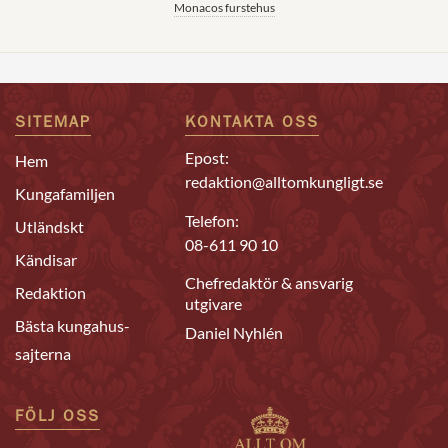
Monacos furstehus
SITEMAP
KONTAKTA OSS
Epost:
Hem
redaktion@alltomkungligt.se
Kungafamiljen
Telefon:
Utländskt
08-611 90 10
Kändisar
Chefredaktör & ansvarig
Redaktion
utgivare
Bästa kungahus-
Daniel Nyhlén
sajterna
FÖLJ OSS