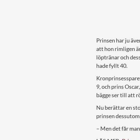
Prinsen har ju äv
att hon rimligen 
löptränar och dess
hade fyllt 40.
Kronprinsessparets
9, och prins Oscar
bägge ser till att 
Nu berättar en sto
prinsen dessutom 
– Men det får man t