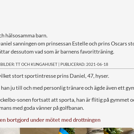
och hälsosamma barn.
aniel sanningen om prinsessan Estelle och prins Oscars st
ttar dessutom vad som är barnens favoritträning.
|
BILDER: TT OCH KUNGAHUSET
|
PUBLICERAD: 2021-06-18
ilket stort sportintresse prins Daniel, 47, hyser.
r han ju till och med personlig tränare och ägde även ett gy
ckelbo-sonen fortsatt att sporta, han är flitig på gymmet 
mmans med goda vänner på golfbanan.
en bortgjord under mötet med drottningen