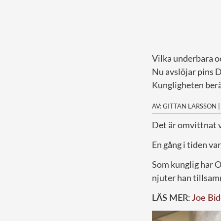
Vilka underbara 
Nu avslöjar pins D
Kungligheten berä
AV: GITTAN LARSSON
D
et är omvittnat v
En gång i tiden va
Som kunglig har O
njuter han tillsa
LÄS MER:
Joe Bid