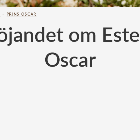
E
–
PRINS OSCAR
öjandet om Estell
Oscar