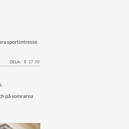
ora sportintresse.
DELA:
m.
och på somrarna