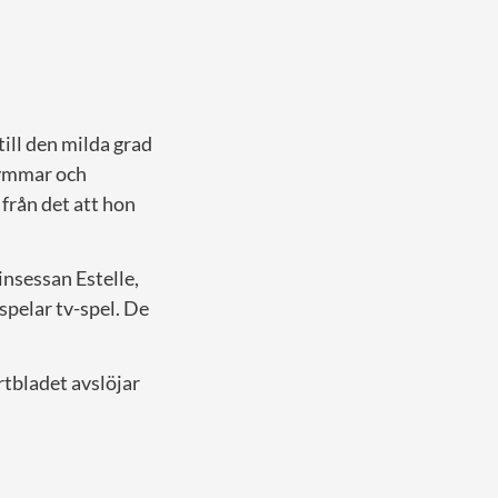
 till den milda grad
gymmar och
från det att hon
insessan Estelle,
spelar tv-spel. De
rtbladet avslöjar