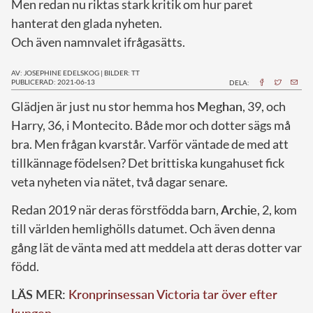
Men redan nu riktas stark kritik om hur paret
hanterat den glada nyheten.
Och även namnvalet ifrågasätts.
AV: JOSEPHINE EDELSKOG
|
BILDER: TT
PUBLICERAD: 2021-06-13
DELA:
G
lädjen är just nu stor hemma hos
Meghan
, 39, och
Harry, 36, i Montecito. Både mor och dotter sägs må
bra. Men frågan kvarstår. Varför väntade de med att
tillkännage födelsen? Det brittiska kungahuset fick
veta nyheten via nätet, två dagar senare.
Redan 2019 när deras förstfödda barn,
Archie
, 2, kom
till världen hemlighölls datumet. Och även denna
gång lät de vänta med att meddela att deras dotter var
född.
LÄS MER:
Kronprinsessan Victoria tar över efter
kungen