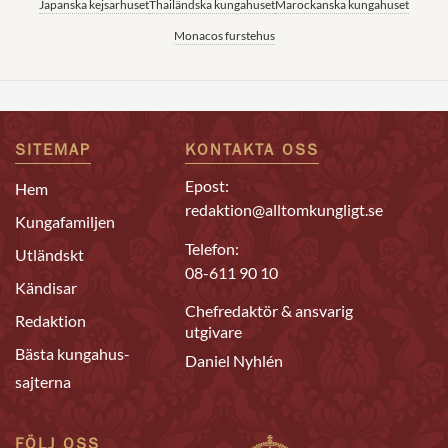
Japanska kejsarhuset
Thailändska kungahuset
Marockanska kungahuset
Monacos furstehus
SITEMAP
KONTAKTA OSS
Epost:
Hem
redaktion@alltomkungligt.se
Kungafamiljen
Telefon:
Utländskt
08-611 90 10
Kändisar
Chefredaktör & ansvarig
Redaktion
utgivare
Bästa kungahus-
Daniel Nyhlén
sajterna
FÖLJ OSS