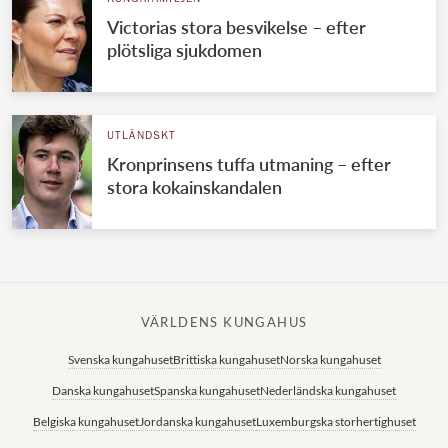
Victorias stora besvikelse – efter
plötsliga sjukdomen
UTLÄNDSKT
Kronprinsens tuffa utmaning – efter
stora kokainskandalen
VÄRLDENS KUNGAHUS
Svenska kungahuset
Brittiska kungahuset
Norska kungahuset
Danska kungahuset
Spanska kungahuset
Nederländska kungahuset
Belgiska kungahuset
Jordanska kungahuset
Luxemburgska storhertighuset