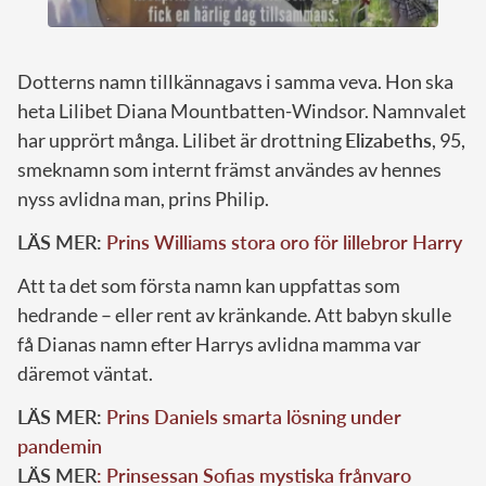
Dotterns namn tillkännagavs i samma veva. Hon ska
heta Lilibet Diana Mountbatten-Windsor. Namnvalet
har upprört många. Lilibet är drottning
Elizabeths
, 95,
smeknamn som internt främst användes av hennes
nyss avlidna man, prins Philip.
LÄS MER:
Prins Williams stora oro för lillebror Harry
Att ta det som första namn kan uppfattas som
hedrande – eller rent av kränkande. Att babyn skulle
få Dianas namn efter Harrys avlidna mamma var
däremot väntat.
LÄS MER:
Prins Daniels smarta lösning under
pandemin
LÄS MER
: Prinsessan Sofias mystiska frånvaro