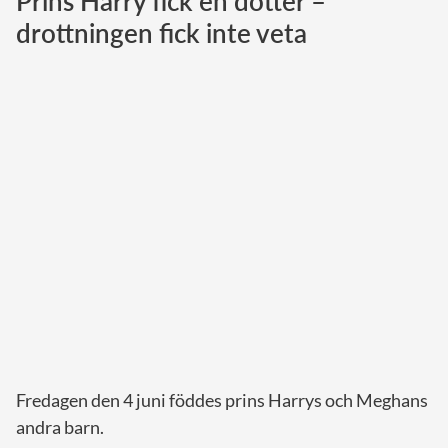
Prins Harry fick en dotter –
drottningen fick inte veta
Norska kungahuset
Danska kungahuset
Spanska kungahuset
Nederländska kungahuset
Belgiska kungahuset
Jordanska kungahuset
Luxemburgska storhertighuset
Japanska kejsarhuset
Thailändska kungahuset
Marockanska kungahuset
Monacos furstehus
Fredagen den 4 juni föddes prins Harrys och Meghans
andra barn.