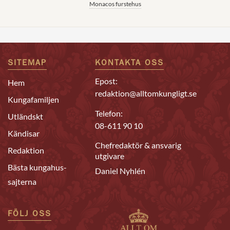
Monacos furstehus
SITEMAP
KONTAKTA OSS
Epost:
Hem
redaktion@alltomkungligt.se
Kungafamiljen
Telefon:
Utländskt
08-611 90 10
Kändisar
Chefredaktör & ansvarig
Redaktion
utgivare
Bästa kungahus-
Daniel Nyhlén
sajterna
FÖLJ OSS