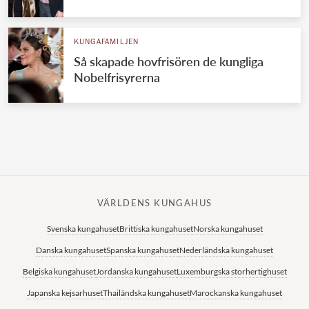
Norska kungahuset
KUNGAFAMILJEN
Danska kungahuset
Så skapade hovfrisören de kungliga
Spanska kungahuset
Nobelfrisyrerna
Nederländska kungahuset
Belgiska kungahuset
Jordanska kungahuset
Luxemburgska storhertighuset
Japanska kejsarhuset
VÄRLDENS KUNGAHUS
Thailändska kungahuset
Svenska kungahuset
Brittiska kungahuset
Norska kungahuset
Marockanska kungahuset
Danska kungahuset
Spanska kungahuset
Nederländska kungahuset
Monacos furstehus
Belgiska kungahuset
Jordanska kungahuset
Luxemburgska storhertighuset
Japanska kejsarhuset
Thailändska kungahuset
Marockanska kungahuset