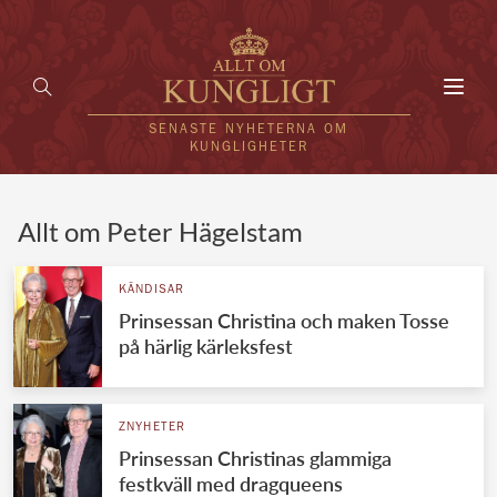
Toggl
navig
SENASTE NYHETERNA OM
KUNGLIGHETER
HEM
Allt om Peter Hägelstam
KUNGAFAMILJEN
KÄNDISAR
Prinsessan Christina och maken Tosse
UTLÄNDSKT
på härlig kärleksfest
KÄNDISAR
VÄRLDENS KUNGAHUS
ZNYHETER
Prinsessan Christinas glammiga
Svenska kungahuset
REDAKTION
festkväll med dragqueens
Brittiska kungahuset