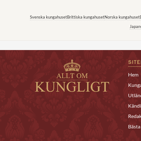
Svenska kungahuset
Brittiska kungahuset
Norska kungahuset
Japan
SIT
Hem
Kunga
Utlän
Kändi
Redak
Bästa