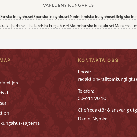
VÄRLDENS KUNGAHUS
Danska kungahuset
Spanska kungahuset
Nederländska kungahuset
Belgiska ku
ska kejsarhuset
Thailändska kungahuset
Marockanska kungahuset
Monacos fur
EMAP
KONTAKTA OSS
Epost:
redaktion@alltomkungligt.s
familjen
Telefon:
dskt
08-611 90 10
sar
Chefredaktör & ansvarig utg
tion
Daniel Nyhlén
 kungahus-sajterna