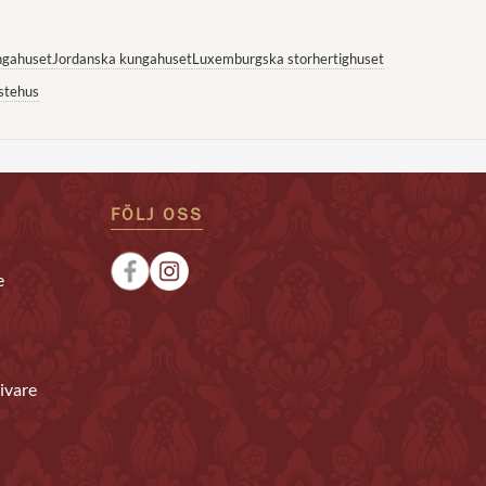
ngahuset
Jordanska kungahuset
Luxemburgska storhertighuset
stehus
FÖLJ OSS
e
ivare