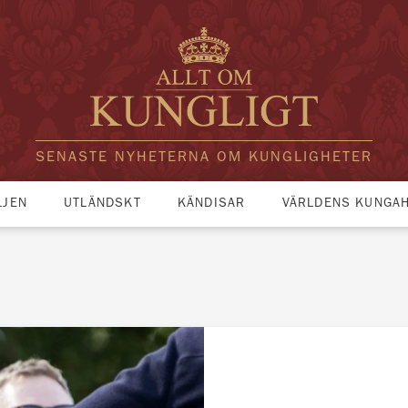
SENASTE NYHETERNA OM KUNGLIGHETER
LJEN
UTLÄNDSKT
KÄNDISAR
VÄRLDENS KUNGA