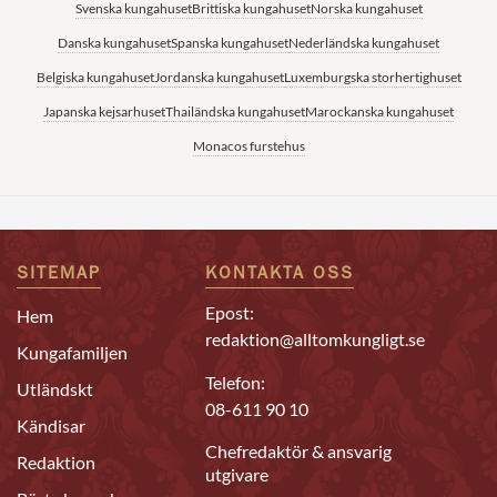
Svenska kungahuset
Brittiska kungahuset
Norska kungahuset
Danska kungahuset
Spanska kungahuset
Nederländska kungahuset
Belgiska kungahuset
Jordanska kungahuset
Luxemburgska storhertighuset
Japanska kejsarhuset
Thailändska kungahuset
Marockanska kungahuset
Monacos furstehus
SITEMAP
KONTAKTA OSS
Epost:
Hem
redaktion@alltomkungligt.se
Kungafamiljen
Telefon:
Utländskt
08-611 90 10
Kändisar
Chefredaktör & ansvarig
Redaktion
utgivare