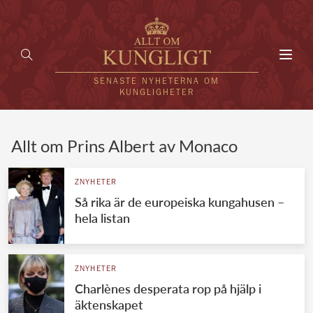
Toggl
navig
SENASTE NYHETERNA OM
KUNGLIGHETER
HEM
Allt om Prins Albert av Monaco
KUNGAFAMILJEN
ZNYHETER
Så rika är de europeiska kungahusen –
UTLÄNDSKT
hela listan
KÄNDISAR
VÄRLDENS KUNGAHUS
ZNYHETER
Charlènes desperata rop på hjälp i
Svenska kungahuset
REDAKTION
äktenskapet
Brittiska kungahuset