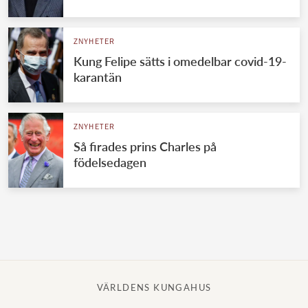
Norska kungahuset
ZNYHETER
Danska kungahuset
Kung Felipe sätts i omedelbar covid-19-
Spanska kungahuset
karantän
Nederländska kungahuset
Belgiska kungahuset
ZNYHETER
Jordanska kungahuset
Så firades prins Charles på
födelsedagen
Luxemburgska storhertighuset
Japanska kejsarhuset
Thailändska kungahuset
Marockanska kungahuset
Monacos furstehus
VÄRLDENS KUNGAHUS