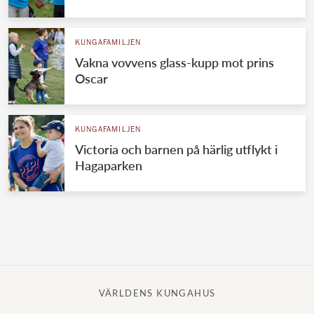
Norska kungahuset
KUNGAFAMILJEN
Danska kungahuset
Vakna vovvens glass-kupp mot prins
Spanska kungahuset
Oscar
Nederländska kungahuset
Belgiska kungahuset
KUNGAFAMILJEN
Jordanska kungahuset
Victoria och barnen på härlig utflykt i
Hagaparken
Luxemburgska storhertighuset
Japanska kejsarhuset
Thailändska kungahuset
Marockanska kungahuset
Monacos furstehus
VÄRLDENS KUNGAHUS