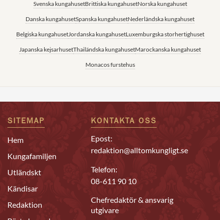
Svenska kungahuset
Brittiska kungahuset
Norska kungahuset
Danska kungahuset
Spanska kungahuset
Nederländska kungahuset
Belgiska kungahuset
Jordanska kungahuset
Luxemburgska storhertighuset
Japanska kejsarhuset
Thailändska kungahuset
Marockanska kungahuset
Monacos furstehus
SITEMAP
KONTAKTA OSS
Epost:
Hem
redaktion@alltomkungligt.se
Kungafamiljen
Telefon:
Utländskt
08-611 90 10
Kändisar
Chefredaktör & ansvarig
Redaktion
utgivare