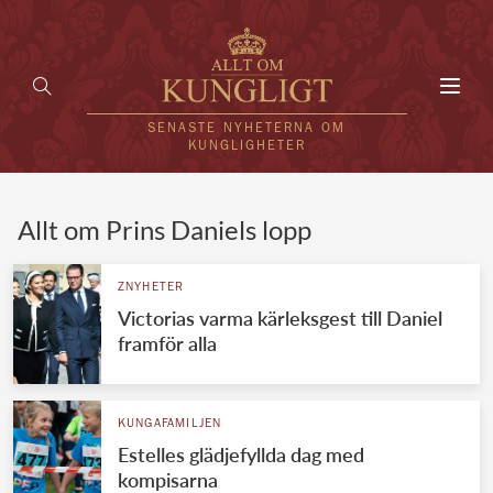
Toggl
navig
SENASTE NYHETERNA OM
KUNGLIGHETER
HEM
Allt om Prins Daniels lopp
KUNGAFAMILJEN
ZNYHETER
Victorias varma kärleksgest till Daniel
UTLÄNDSKT
framför alla
KÄNDISAR
VÄRLDENS KUNGAHUS
KUNGAFAMILJEN
Estelles glädjefyllda dag med
Svenska kungahuset
REDAKTION
kompisarna
Brittiska kungahuset