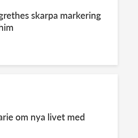
grethes skarpa markering
chim
rie om nya livet med