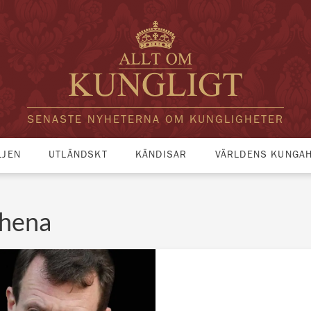
SENASTE NYHETERNA OM KUNGLIGHETER
LJEN
UTLÄNDSKT
KÄNDISAR
VÄRLDENS KUNGA
thena