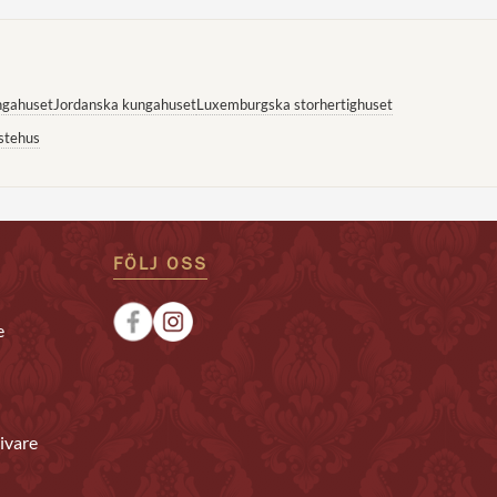
ngahuset
Jordanska kungahuset
Luxemburgska storhertighuset
stehus
FÖLJ OSS
e
ivare