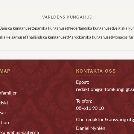
VÄRLDENS KUNGAHUS
Danska kungahuset
Spanska kungahuset
Nederländska kungahuset
Belgiska ku
ska kejsarhuset
Thailändska kungahuset
Marockanska kungahuset
Monacos fur
EMAP
KONTAKTA OSS
Epost:
redaktion@alltomkungligt.s
familjen
Telefon:
dskt
08-611 90 10
sar
Chefredaktör & ansvarig utg
tion
Daniel Nyhlén
 kungahus-sajterna