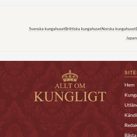
Svenska kungahuset
Brittiska kungahuset
Norska kungahuset
Japan
SIT
Hem
Kunga
Utlän
Kändi
Redak
Bästa