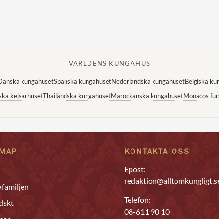
VÄRLDENS KUNGAHUS
Danska kungahuset
Spanska kungahuset
Nederländska kungahuset
Belgiska ku
ska kejsarhuset
Thailändska kungahuset
Marockanska kungahuset
Monacos fur
EMAP
KONTAKTA OSS
Epost:
redaktion@alltomkungligt.s
familjen
Telefon:
dskt
08-611 90 10
sar