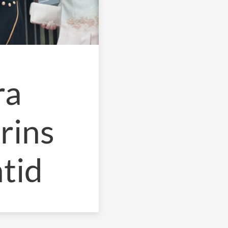
ra
rins
tid