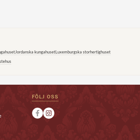
ngahuset
Jordanska kungahuset
Luxemburgska storhertighuset
stehus
FÖLJ OSS
e