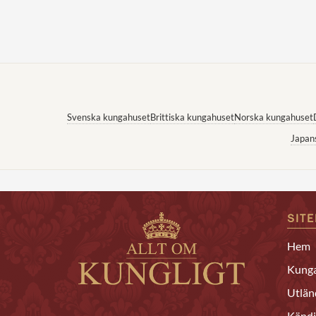
Svenska kungahuset
Brittiska kungahuset
Norska kungahuset
Japan
SIT
Hem
Kunga
Utlän
Kändi