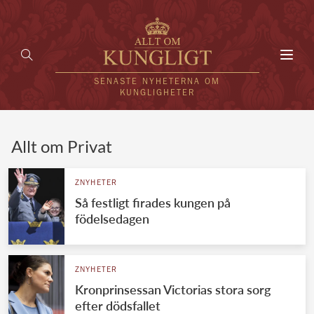
Toggl
navig
SENASTE NYHETERNA OM
KUNGLIGHETER
HEM
Allt om Privat
KUNGAFAMILJEN
ZNYHETER
Så festligt firades kungen på
UTLÄNDSKT
födelsedagen
KÄNDISAR
VÄRLDENS KUNGAHUS
ZNYHETER
Kronprinsessan Victorias stora sorg
Svenska kungahuset
REDAKTION
efter dödsfallet
Brittiska kungahuset