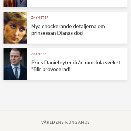
Norska kungahuset
ZNYHETER
Danska kungahuset
Nya chockerande detaljerna om
Spanska kungahuset
prinsessan Dianas död
Nederländska kungahuset
Belgiska kungahuset
ZNYHETER
Jordanska kungahuset
Prins Daniel ryter ifrån mot fula sveket:
"Blir provocerad!"
Luxemburgska storhertighuset
Japanska kejsarhuset
Thailändska kungahuset
Marockanska kungahuset
Monacos furstehus
VÄRLDENS KUNGAHUS