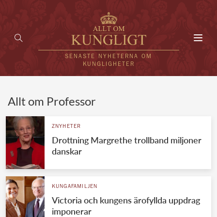
Toggl
navig
SENASTE NYHETERNA OM
KUNGLIGHETER
HEM
Allt om Professor
KUNGAFAMILJEN
ZNYHETER
Drottning Margrethe trollband miljoner
UTLÄNDSKT
danskar
KÄNDISAR
VÄRLDENS KUNGAHUS
KUNGAFAMILJEN
Victoria och kungens ärofyllda uppdrag
Svenska kungahuset
REDAKTION
imponerar
Brittiska kungahuset