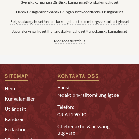
Svenska kungahuset
Brittiska kungahuset
Norska kungahuset
Danska kungahuset
Spanska kungahuset
Nederländska kungahuset
Belgiska kungahuset
Jordanska kungahuset
Luxemburgska storhertighuset
Japanska kejsarhuset
Thailändska kungahuset
Marockanska kungahuset
Monacos furstehus
SITEMAP
KONTAKTA OSS
Epost:
Hem
redaktion@alltomkungligt.se
Kungafamiljen
Telefon:
Utländskt
08-611 90 10
Kändisar
Chefredaktör & ansvarig
Redaktion
utgivare