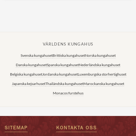
VÄRLDENS KUNGAHUS
Svenska kungahuset
Brittiska kungahuset
Norska kungahuset
Danska kungahuset
Spanska kungahuset
Nederländska kungahuset
Belgiska kungahuset
Jordanska kungahuset
Luxemburgska storhertighuset
Japanska kejsarhuset
Thailändska kungahuset
Marockanska kungahuset
Monacos furstehus
SITEMAP
KONTAKTA OSS