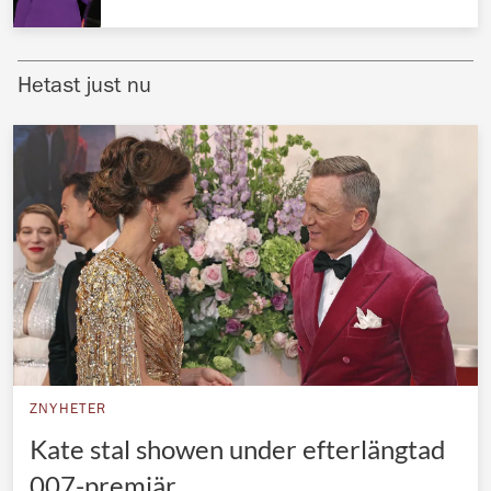
Norska kungahuset
Danska kungahuset
Hetast just nu
Spanska kungahuset
Nederländska kungahuset
Belgiska kungahuset
Jordanska kungahuset
Luxemburgska storhertighuset
Japanska kejsarhuset
Thailändska kungahuset
Marockanska kungahuset
ZNYHETER
Monacos furstehus
Kate stal showen under efterlängtad
007-premiär