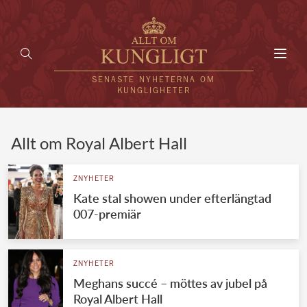
Toggl
navig
SENASTE NYHETERNA OM
KUNGLIGHETER
HEM
Allt om Royal Albert Hall
KUNGAFAMILJEN
ZNYHETER
Kate stal showen under efterlängtad
UTLÄNDSKT
007-premiär
KÄNDISAR
VÄRLDENS KUNGAHUS
ZNYHETER
Meghans succé – möttes av jubel på
Svenska kungahuset
REDAKTION
Royal Albert Hall
Brittiska kungahuset