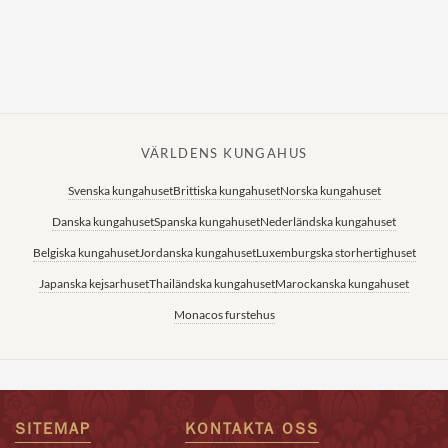
VÄRLDENS KUNGAHUS
Svenska kungahuset
Brittiska kungahuset
Norska kungahuset
Danska kungahuset
Spanska kungahuset
Nederländska kungahuset
Belgiska kungahuset
Jordanska kungahuset
Luxemburgska storhertighuset
Japanska kejsarhuset
Thailändska kungahuset
Marockanska kungahuset
Monacos furstehus
SITEMAP
KONTAKTA OSS