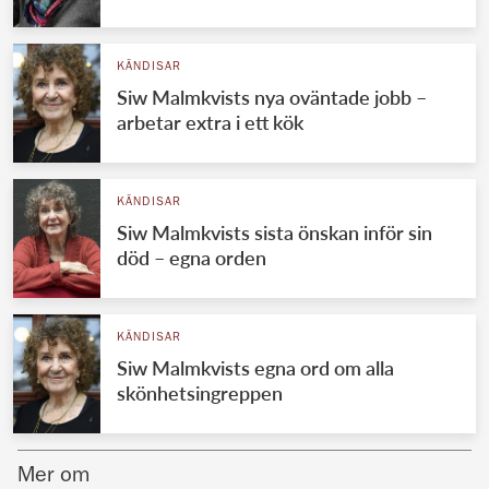
Norska kungahuset
KÄNDISAR
Danska kungahuset
Siw Malmkvists nya oväntade jobb –
Spanska kungahuset
arbetar extra i ett kök
Nederländska kungahuset
Belgiska kungahuset
KÄNDISAR
Jordanska kungahuset
Siw Malmkvists sista önskan inför sin
död – egna orden
Luxemburgska storhertighuset
Japanska kejsarhuset
KÄNDISAR
Thailändska kungahuset
Siw Malmkvists egna ord om alla
Marockanska kungahuset
skönhetsingreppen
Monacos furstehus
Mer om