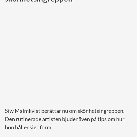
Norska kungahuset
Danska kungahuset
Spanska kungahuset
Nederländska kungahuset
Belgiska kungahuset
Jordanska kungahuset
Luxemburgska storhertighuset
Japanska kejsarhuset
Thailändska kungahuset
Marockanska kungahuset
Siw Malmkvist berättar nu om skönhetsingreppen.
Monacos furstehus
Den rutinerade artisten bjuder även på tips om hur
hon håller sig i form.