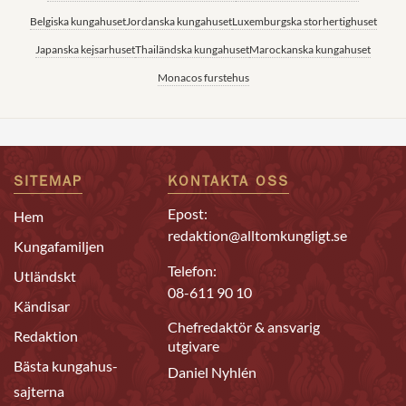
Belgiska kungahuset
Jordanska kungahuset
Luxemburgska storhertighuset
Japanska kejsarhuset
Thailändska kungahuset
Marockanska kungahuset
Monacos furstehus
SITEMAP
KONTAKTA OSS
Epost:
Hem
redaktion@alltomkungligt.se
Kungafamiljen
Telefon:
Utländskt
08-611 90 10
Kändisar
Chefredaktör & ansvarig
Redaktion
utgivare
Bästa kungahus-
Daniel Nyhlén
sajterna