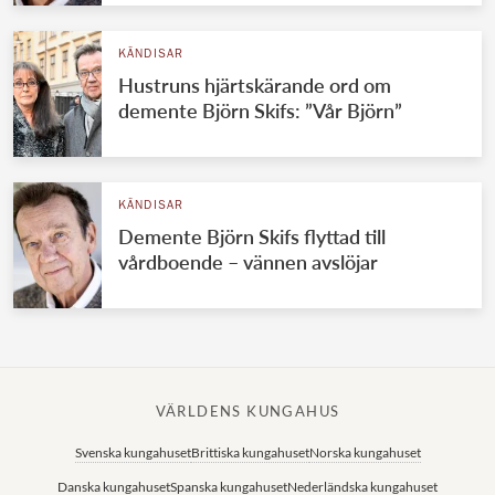
KÄNDISAR
Hustruns hjärtskärande ord om
demente Björn Skifs: ”Vår Björn”
KÄNDISAR
Demente Björn Skifs flyttad till
vårdboende – vännen avslöjar
VÄRLDENS KUNGAHUS
Svenska kungahuset
Brittiska kungahuset
Norska kungahuset
Danska kungahuset
Spanska kungahuset
Nederländska kungahuset