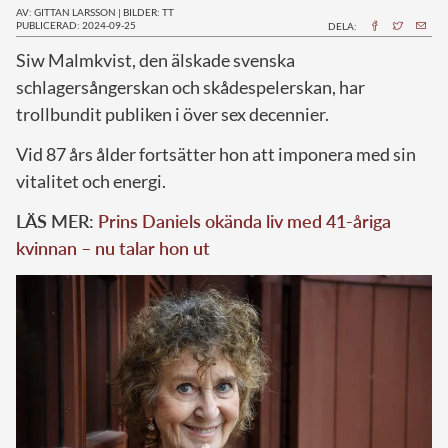
AV: GITTAN LARSSON
|
BILDER: TT
PUBLICERAD: 2024-09-25
DELA:
S
iw Malmkvist, den älskade svenska
schlagersångerskan och skådespelerskan, har
trollbundit publiken i över sex decennier.
Vid 87 års ålder fortsätter hon att imponera med sin
vitalitet och energi.
LÄS MER:
Prins Daniels okända liv med 41-åriga
kvinnan – nu talar hon ut