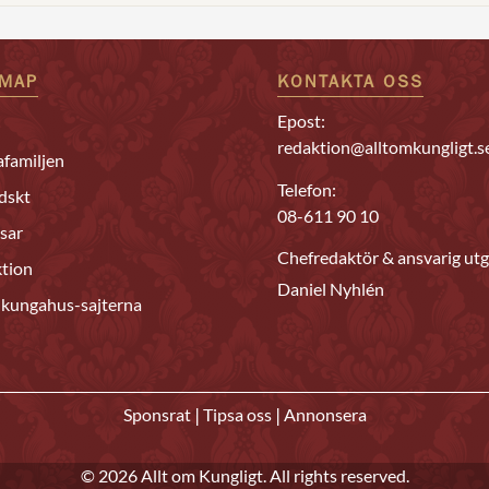
EMAP
KONTAKTA OSS
Epost:
redaktion@alltomkungligt.s
familjen
Telefon:
dskt
08-611 90 10
sar
Chefredaktör & ansvarig utg
tion
Daniel Nyhlén
 kungahus-sajterna
|
|
Sponsrat
Tipsa oss
Annonsera
© 2026 Allt om Kungligt. All rights reserved.