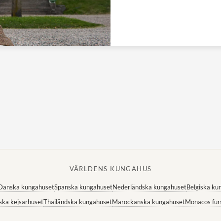
VÄRLDENS KUNGAHUS
Danska kungahuset
Spanska kungahuset
Nederländska kungahuset
Belgiska ku
ska kejsarhuset
Thailändska kungahuset
Marockanska kungahuset
Monacos fur