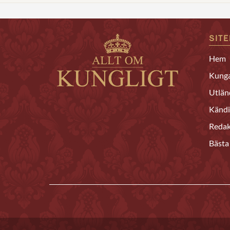
SIT
Hem
Kunga
Utlän
Kändi
Redak
Bästa