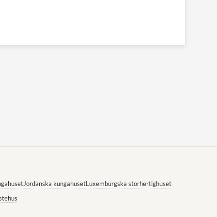
ngahuset
Jordanska kungahuset
Luxemburgska storhertighuset
stehus