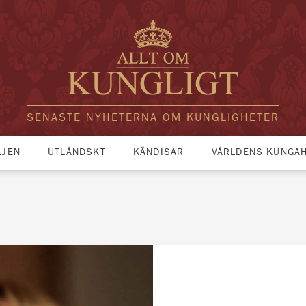
SENASTE NYHETERNA OM KUNGLIGHETER
LJEN
UTLÄNDSKT
KÄNDISAR
VÄRLDENS KUNGA