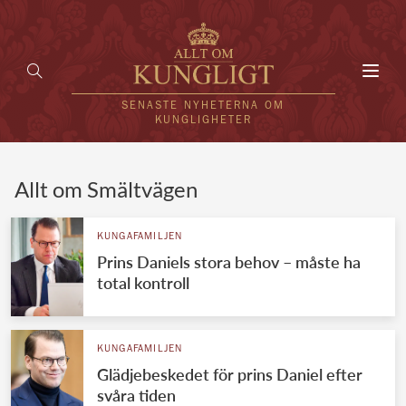
Toggl
navig
SENASTE NYHETERNA OM
KUNGLIGHETER
HEM
Allt om Smältvägen
KUNGAFAMILJEN
KUNGAFAMILJEN
Prins Daniels stora behov – måste ha
UTLÄNDSKT
total kontroll
KÄNDISAR
VÄRLDENS KUNGAHUS
KUNGAFAMILJEN
Glädjebeskedet för prins Daniel efter
Svenska kungahuset
REDAKTION
svåra tiden
Brittiska kungahuset