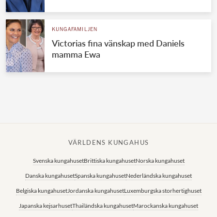
Norska kungahuset
KUNGAFAMILJEN
Danska kungahuset
Victorias fina vänskap med Daniels
Spanska kungahuset
mamma Ewa
Nederländska kungahuset
Belgiska kungahuset
Jordanska kungahuset
Luxemburgska storhertighuset
Japanska kejsarhuset
VÄRLDENS KUNGAHUS
Thailändska kungahuset
Svenska kungahuset
Brittiska kungahuset
Norska kungahuset
Marockanska kungahuset
Danska kungahuset
Spanska kungahuset
Nederländska kungahuset
Monacos furstehus
Belgiska kungahuset
Jordanska kungahuset
Luxemburgska storhertighuset
Japanska kejsarhuset
Thailändska kungahuset
Marockanska kungahuset