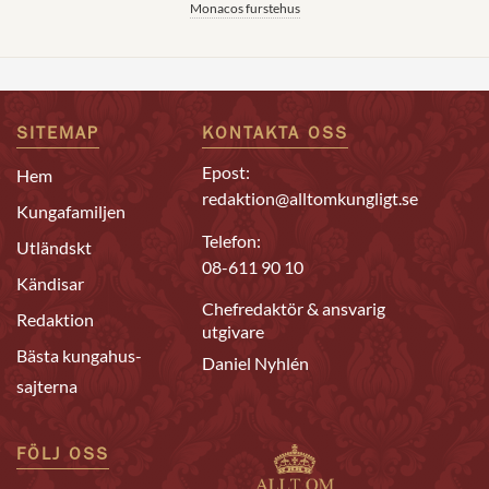
Monacos furstehus
SITEMAP
KONTAKTA OSS
Epost:
Hem
redaktion@alltomkungligt.se
Kungafamiljen
Telefon:
Utländskt
08-611 90 10
Kändisar
Chefredaktör & ansvarig
Redaktion
utgivare
Bästa kungahus-
Daniel Nyhlén
sajterna
FÖLJ OSS