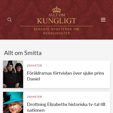
Toggl
navig
SENASTE NYHETERNA OM
KUNGLIGHETER
HEM
Allt om Smitta
KUNGAFAMILJEN
ZNYHETER
Föräldrarnas förtvivlan över sjuke prins
UTLÄNDSKT
Daniel
KÄNDISAR
VÄRLDENS KUNGAHUS
ZNYHETER
Drottning Elizabeths historiska tv-tal till
Svenska kungahuset
REDAKTION
nationen
Brittiska kungahuset