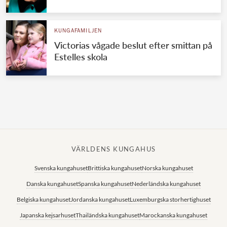
Norska kungahuset
KUNGAFAMILJEN
Danska kungahuset
Victorias vågade beslut efter smittan på
Spanska kungahuset
Estelles skola
Nederländska kungahuset
Belgiska kungahuset
Jordanska kungahuset
Luxemburgska storhertighuset
Japanska kejsarhuset
VÄRLDENS KUNGAHUS
Thailändska kungahuset
Svenska kungahuset
Brittiska kungahuset
Norska kungahuset
Marockanska kungahuset
Danska kungahuset
Spanska kungahuset
Nederländska kungahuset
Monacos furstehus
Belgiska kungahuset
Jordanska kungahuset
Luxemburgska storhertighuset
Japanska kejsarhuset
Thailändska kungahuset
Marockanska kungahuset