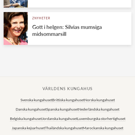
Norska kungahuset
ZNYHETER
Danska kungahuset
Gott i helgen: Silvias mumsiga
Spanska kungahuset
midsommarsill
Nederländska kungahuset
Belgiska kungahuset
Jordanska kungahuset
Luxemburgska storhertighuset
Japanska kejsarhuset
VÄRLDENS KUNGAHUS
Thailändska kungahuset
Svenska kungahuset
Brittiska kungahuset
Norska kungahuset
Marockanska kungahuset
Danska kungahuset
Spanska kungahuset
Nederländska kungahuset
Monacos furstehus
Belgiska kungahuset
Jordanska kungahuset
Luxemburgska storhertighuset
Japanska kejsarhuset
Thailändska kungahuset
Marockanska kungahuset