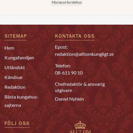
Monacos furstehus
SITEMAP
KONTAKTA OSS
Epost:
Hem
redaktion@alltomkungligt.se
Kungafamiljen
Telefon:
Utländskt
08-611 90 10
Kändisar
Chefredaktör & ansvarig
Redaktion
utgivare
Bästa kungahus-
Daniel Nyhlén
sajterna
FÖLJ OSS