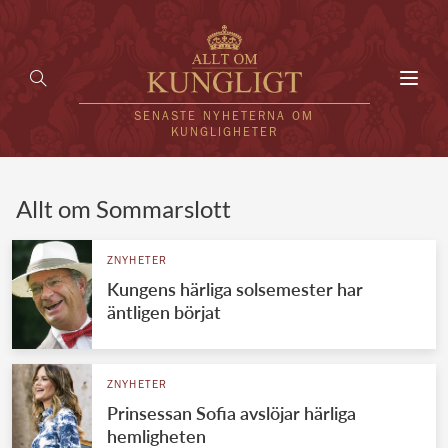
Toggl
navig
SENASTE NYHETERNA OM
KUNGLIGHETER
HEM
Allt om Sommarslott
KUNGAFAMILJEN
ZNYHETER
Kungens härliga solsemester har
UTLÄNDSKT
äntligen börjat
KÄNDISAR
VÄRLDENS KUNGAHUS
ZNYHETER
Prinsessan Sofia avslöjar härliga
Svenska kungahuset
REDAKTION
hemligheten
Brittiska kungahuset