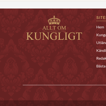
SIT
Hem
Kunga
Utlän
Kändi
Redak
Bästa