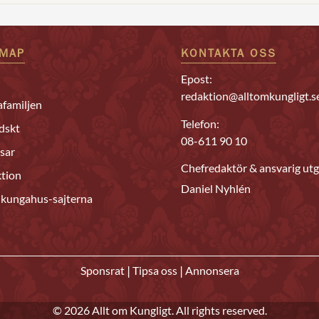
EMAP
KONTAKTA OSS
Epost:
redaktion@alltomkungligt.s
familjen
Telefon:
dskt
08-611 90 10
sar
Chefredaktör & ansvarig utg
tion
Daniel Nyhlén
 kungahus-sajterna
|
|
Sponsrat
Tipsa oss
Annonsera
© 2026 Allt om Kungligt. All rights reserved.