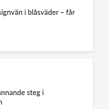
signvän i blåsväder – får
ännande steg i
n