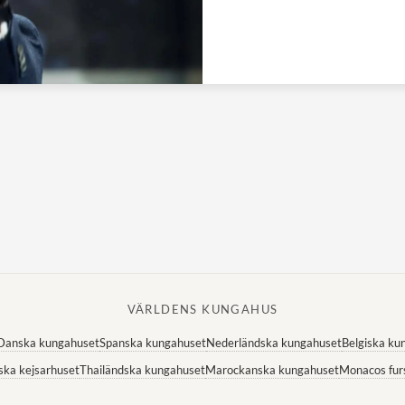
VÄRLDENS KUNGAHUS
Danska kungahuset
Spanska kungahuset
Nederländska kungahuset
Belgiska ku
ska kejsarhuset
Thailändska kungahuset
Marockanska kungahuset
Monacos fur