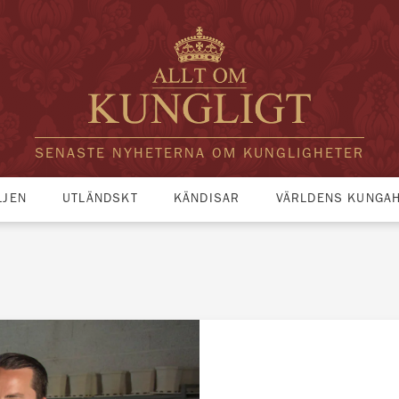
SENASTE NYHETERNA OM KUNGLIGHETER
LJEN
UTLÄNDSKT
KÄNDISAR
VÄRLDENS KUNGA