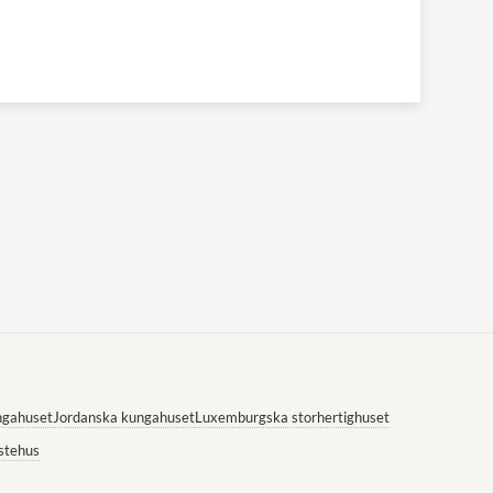
ngahuset
Jordanska kungahuset
Luxemburgska storhertighuset
stehus