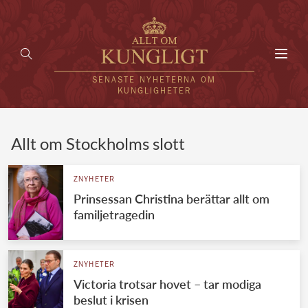
Toggl
navig
SENASTE NYHETERNA OM
KUNGLIGHETER
HEM
Allt om Stockholms slott
KUNGAFAMILJEN
ZNYHETER
Prinsessan Christina berättar allt om
UTLÄNDSKT
familjetragedin
KÄNDISAR
VÄRLDENS KUNGAHUS
ZNYHETER
Victoria trotsar hovet – tar modiga
Svenska kungahuset
REDAKTION
beslut i krisen
Brittiska kungahuset