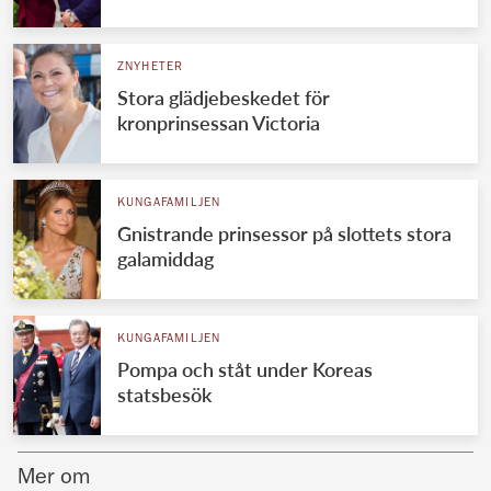
Norska kungahuset
ZNYHETER
Danska kungahuset
Stora glädjebeskedet för
Spanska kungahuset
kronprinsessan Victoria
Nederländska kungahuset
Belgiska kungahuset
KUNGAFAMILJEN
Jordanska kungahuset
Gnistrande prinsessor på slottets stora
galamiddag
Luxemburgska storhertighuset
Japanska kejsarhuset
KUNGAFAMILJEN
Thailändska kungahuset
Pompa och ståt under Koreas
Marockanska kungahuset
statsbesök
Monacos furstehus
Mer om