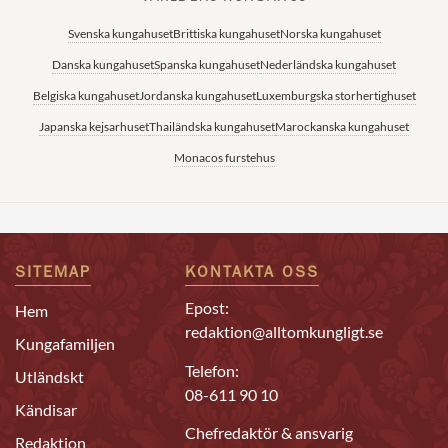
Svenska kungahuset
Brittiska kungahuset
Norska kungahuset
Danska kungahuset
Spanska kungahuset
Nederländska kungahuset
Belgiska kungahuset
Jordanska kungahuset
Luxemburgska storhertighuset
Japanska kejsarhuset
Thailändska kungahuset
Marockanska kungahuset
Monacos furstehus
SITEMAP
KONTAKTA OSS
Epost:
Hem
redaktion@alltomkungligt.se
Kungafamiljen
Telefon:
Utländskt
08-611 90 10
Kändisar
Chefredaktör & ansvarig
Redaktion