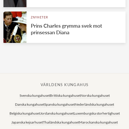
Norska kungahuset
ZNYHETER
Danska kungahuset
Prins Charles grymma svek mot
Spanska kungahuset
prinsessan Diana
Nederländska kungahuset
Belgiska kungahuset
Jordanska kungahuset
Luxemburgska storhertighuset
Japanska kejsarhuset
VÄRLDENS KUNGAHUS
Thailändska kungahuset
Svenska kungahuset
Brittiska kungahuset
Norska kungahuset
Marockanska kungahuset
Danska kungahuset
Spanska kungahuset
Nederländska kungahuset
Monacos furstehus
Belgiska kungahuset
Jordanska kungahuset
Luxemburgska storhertighuset
Japanska kejsarhuset
Thailändska kungahuset
Marockanska kungahuset