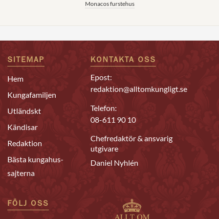
Monacos furstehus
SITEMAP
KONTAKTA OSS
Epost:
Hem
redaktion@alltomkungligt.se
Kungafamiljen
Telefon:
Utländskt
08-611 90 10
Kändisar
Chefredaktör & ansvarig
Redaktion
utgivare
Bästa kungahus-
Daniel Nyhlén
sajterna
FÖLJ OSS