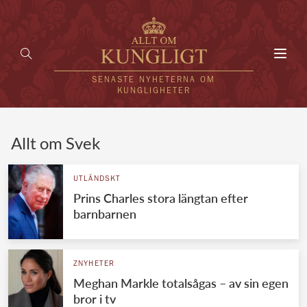
Toggl
navig
SENASTE NYHETERNA OM
KUNGLIGHETER
HEM
Allt om Svek
KUNGAFAMILJEN
UTLÄNDSKT
Prins Charles stora längtan efter
UTLÄNDSKT
barnbarnen
KÄNDISAR
VÄRLDENS KUNGAHUS
ZNYHETER
Meghan Markle totalsågas – av sin egen
Svenska kungahuset
REDAKTION
bror i tv
Brittiska kungahuset