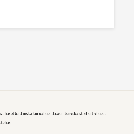
ngahuset
Jordanska kungahuset
Luxemburgska storhertighuset
stehus