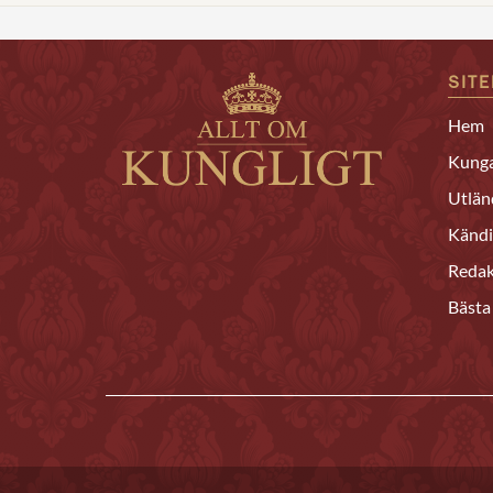
SIT
Hem
Kunga
Utlän
Kändi
Redak
Bästa