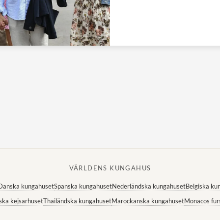
VÄRLDENS KUNGAHUS
Danska kungahuset
Spanska kungahuset
Nederländska kungahuset
Belgiska ku
ska kejsarhuset
Thailändska kungahuset
Marockanska kungahuset
Monacos fur