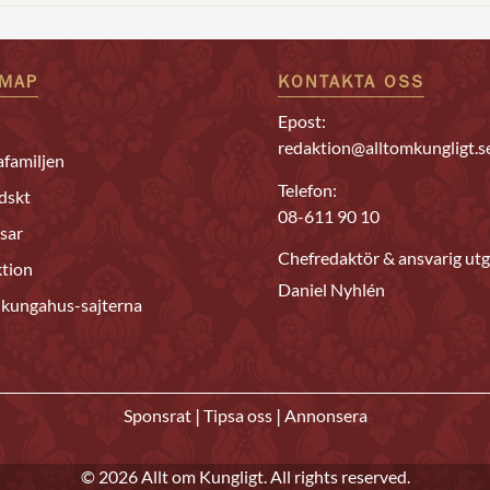
EMAP
KONTAKTA OSS
Epost:
redaktion@alltomkungligt.s
familjen
Telefon:
dskt
08-611 90 10
sar
Chefredaktör & ansvarig utg
tion
Daniel Nyhlén
 kungahus-sajterna
|
|
Sponsrat
Tipsa oss
Annonsera
© 2026 Allt om Kungligt. All rights reserved.