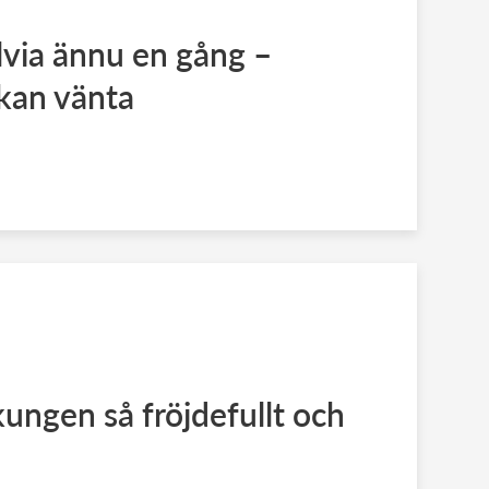
ilvia ännu en gång –
kan vänta
kungen så fröjdefullt och