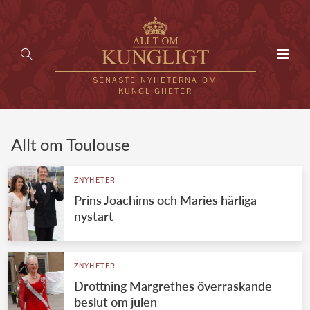
Toggl
navig
SENASTE NYHETERNA OM
KUNGLIGHETER
HEM
Allt om Toulouse
KUNGAFAMILJEN
ZNYHETER
Prins Joachims och Maries härliga
UTLÄNDSKT
nystart
KÄNDISAR
VÄRLDENS KUNGAHUS
ZNYHETER
Drottning Margrethes överraskande
Svenska kungahuset
REDAKTION
beslut om julen
Brittiska kungahuset