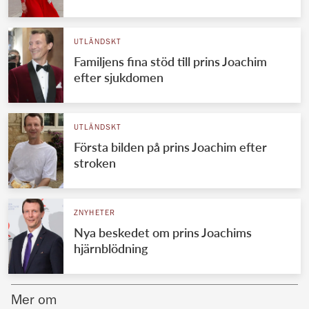
Norska kungahuset
UTLÄNDSKT
Danska kungahuset
Familjens fina stöd till prins Joachim
Spanska kungahuset
efter sjukdomen
Nederländska kungahuset
Belgiska kungahuset
UTLÄNDSKT
Jordanska kungahuset
Första bilden på prins Joachim efter
stroken
Luxemburgska storhertighuset
Japanska kejsarhuset
ZNYHETER
Thailändska kungahuset
Nya beskedet om prins Joachims
Marockanska kungahuset
hjärnblödning
Monacos furstehus
Mer om