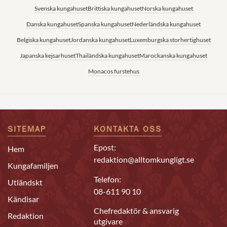
Svenska kungahuset
Brittiska kungahuset
Norska kungahuset
Danska kungahuset
Spanska kungahuset
Nederländska kungahuset
Belgiska kungahuset
Jordanska kungahuset
Luxemburgska storhertighuset
Japanska kejsarhuset
Thailändska kungahuset
Marockanska kungahuset
Monacos furstehus
SITEMAP
KONTAKTA OSS
Epost:
Hem
redaktion@alltomkungligt.se
Kungafamiljen
Telefon:
Utländskt
08-611 90 10
Kändisar
Chefredaktör & ansvarig
Redaktion
utgivare