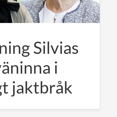
ning Silvias
väninna i
gt jaktbråk