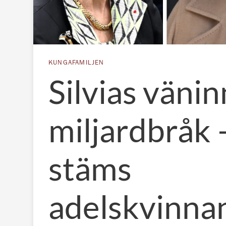
KUNGAFAMILJEN
Silvias vänin
miljardbråk 
stäms
adelskvinna