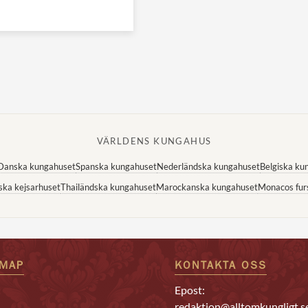
VÄRLDENS KUNGAHUS
Danska kungahuset
Spanska kungahuset
Nederländska kungahuset
Belgiska ku
ska kejsarhuset
Thailändska kungahuset
Marockanska kungahuset
Monacos fur
EMAP
KONTAKTA OSS
Epost:
redaktion@alltomkungligt.s