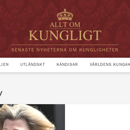
SENASTE NYHETERNA OM KUNGLIGHETER
LJEN
UTLÄNDSKT
KÄNDISAR
VÄRLDENS KUNGA
y