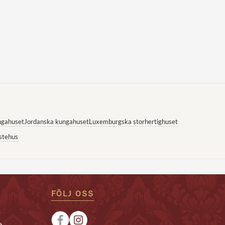
ngahuset
Jordanska kungahuset
Luxemburgska storhertighuset
stehus
FÖLJ OSS
e