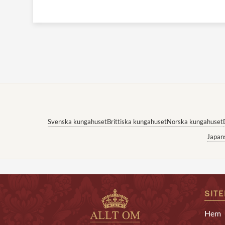
Svenska kungahuset
Brittiska kungahuset
Norska kungahuset
Japan
SIT
Hem