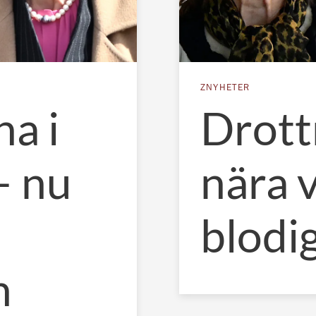
ZNYHETER
na i
Drott
– nu
nära 
blodi
n