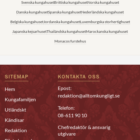
Svenska kungahuset
Brittiska kungahuset
Norska kungahuset
Danska kungahuset
Spanska kungahuset
Nederländska kungahuset
Belgiska kungahuset
Jordanska kungahuset
Luxemburgska storhertighuset
Japanska kejsarhuset
Thailändska kungahuset
Marockanska kungahuset
Monacos furstehus
SITEMAP
KONTAKTA OSS
Epost:
Hem
redaktion@alltomkungligt.se
Kungafamiljen
Telefon:
Utländskt
08-611 90 10
Kändisar
Chefredaktör & ansvarig
Redaktion
utgivare