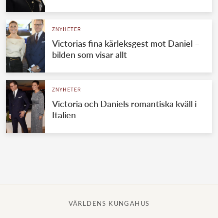
Norska kungahuset
ZNYHETER
Danska kungahuset
Victorias fina kärleksgest mot Daniel –
Spanska kungahuset
bilden som visar allt
Nederländska kungahuset
Belgiska kungahuset
ZNYHETER
Jordanska kungahuset
Victoria och Daniels romantiska kväll i
Italien
Luxemburgska storhertighuset
Japanska kejsarhuset
Thailändska kungahuset
Marockanska kungahuset
Monacos furstehus
VÄRLDENS KUNGAHUS