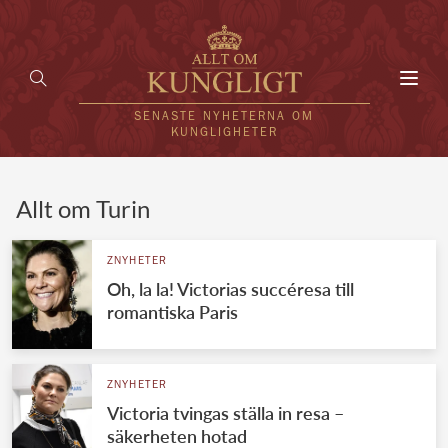
Toggl
navig
SENASTE NYHETERNA OM
KUNGLIGHETER
HEM
Allt om Turin
KUNGAFAMILJEN
ZNYHETER
Oh, la la! Victorias succéresa till
UTLÄNDSKT
romantiska Paris
KÄNDISAR
VÄRLDENS KUNGAHUS
ZNYHETER
Victoria tvingas ställa in resa –
Svenska kungahuset
REDAKTION
säkerheten hotad
Brittiska kungahuset