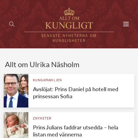
Toggl
navig
SENASTE NYHETERNA OM
KUNGLIGHETER
HEM
Allt om Ulrika Näsholm
KUNGAFAMILJEN
KUNGAFAMILJEN
Avslöjat: Prins Daniel på hotell med
UTLÄNDSKT
prinsessan Sofia
KÄNDISAR
VÄRLDENS KUNGAHUS
ZNYHETER
Prins Julians faddrar utsedda – hela
Svenska kungahuset
REDAKTION
listan med vännerna
Brittiska kungahuset