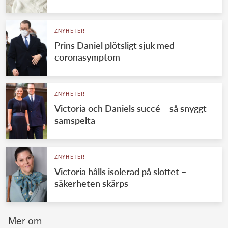
Norska kungahuset
ZNYHETER
Danska kungahuset
Prins Daniel plötsligt sjuk med
Spanska kungahuset
coronasymptom
Nederländska kungahuset
Belgiska kungahuset
ZNYHETER
Jordanska kungahuset
Victoria och Daniels succé – så snyggt
samspelta
Luxemburgska storhertighuset
Japanska kejsarhuset
ZNYHETER
Thailändska kungahuset
Victoria hålls isolerad på slottet –
Marockanska kungahuset
säkerheten skärps
Monacos furstehus
Mer om