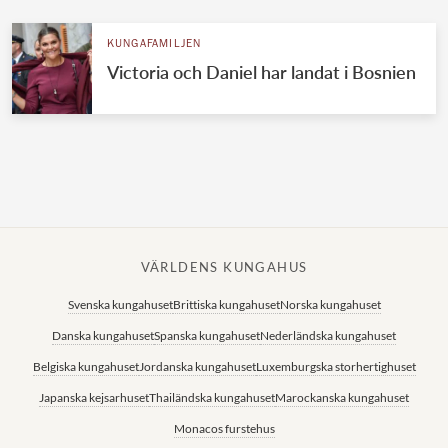
KUNGAFAMILJEN
Victoria och Daniel har landat i Bosnien
VÄRLDENS KUNGAHUS
Svenska kungahuset
Brittiska kungahuset
Norska kungahuset
Danska kungahuset
Spanska kungahuset
Nederländska kungahuset
Belgiska kungahuset
Jordanska kungahuset
Luxemburgska storhertighuset
Japanska kejsarhuset
Thailändska kungahuset
Marockanska kungahuset
Monacos furstehus