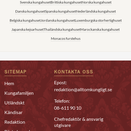
Svenska kungahuset
Brittiska kungahuset
Norska kungahuset
Danska kungahuset
Spanska kungahuset
Nederländska kungahuset
Belgiska kungahuset
Jordanska kungahuset
Luxemburgska storhertighuset
Japanska kejsarhuset
Thailändska kungahuset
Marockanska kungahuset
Monacos furstehus
SITEMAP
KONTAKTA OSS
Epost:
Hem
redaktion@alltomkungligt.se
Kungafamiljen
Telefon:
Utländskt
08-611 90 10
Kändisar
Chefredaktör & ansvarig
Redaktion
utgivare