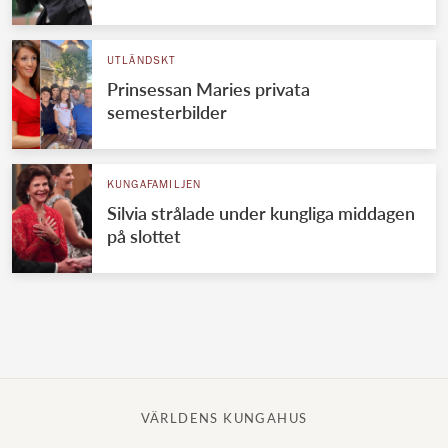
Norska kungahuset
UTLÄNDSKT
Danska kungahuset
Prinsessan Maries privata
Spanska kungahuset
semesterbilder
Nederländska kungahuset
Belgiska kungahuset
KUNGAFAMILJEN
Jordanska kungahuset
Silvia strålade under kungliga middagen
på slottet
Luxemburgska storhertighuset
Japanska kejsarhuset
Thailändska kungahuset
Marockanska kungahuset
Monacos furstehus
VÄRLDENS KUNGAHUS