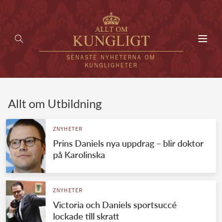
Toggl
navig
SENASTE NYHETERNA OM
KUNGLIGHETER
HEM
Allt om Utbildning
KUNGAFAMILJEN
ZNYHETER
Prins Daniels nya uppdrag – blir doktor
UTLÄNDSKT
på Karolinska
KÄNDISAR
VÄRLDENS KUNGAHUS
ZNYHETER
Victoria och Daniels sportsuccé
Svenska kungahuset
REDAKTION
lockade till skratt
Brittiska kungahuset