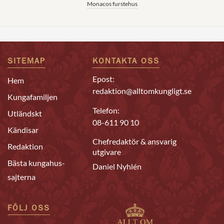
Monacos furstehus
SITEMAP
KONTAKTA OSS
Epost:
Hem
redaktion@alltomkungligt.se
Kungafamiljen
Telefon:
Utländskt
08-611 90 10
Kändisar
Chefredaktör & ansvarig
Redaktion
utgivare
Bästa kungahus-
Daniel Nyhlén
sajterna
FÖLJ OSS