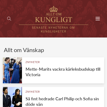
Toggl
navig
SENASTE NYHETERNA OM
KUNGLIGHETER
HEM
Allt om Vänskap
KUNGAFAMILJEN
ZNYHETER
Mette-Marits vackra kärleksbudskap till
UTLÄNDSKT
Victoria
KÄNDISAR
VÄRLDENS KUNGAHUS
ZNYHETER
Så fint hedrade Carl Philip och Sofia sin
Svenska kungahuset
REDAKTION
döde vän
Brittiska kungahuset