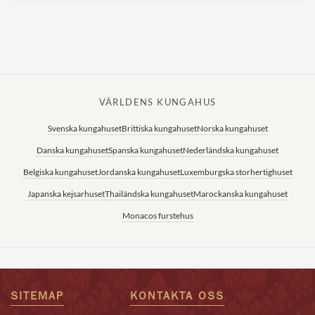
VÄRLDENS KUNGAHUS
Svenska kungahuset
Brittiska kungahuset
Norska kungahuset
Danska kungahuset
Spanska kungahuset
Nederländska kungahuset
Belgiska kungahuset
Jordanska kungahuset
Luxemburgska storhertighuset
Japanska kejsarhuset
Thailändska kungahuset
Marockanska kungahuset
Monacos furstehus
SITEMAP
KONTAKTA OSS