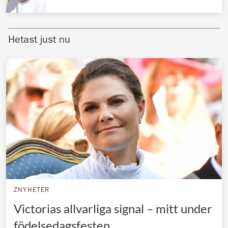
Norska kungahuset
Danska kungahuset
Hetast just nu
Spanska kungahuset
Nederländska kungahuset
Belgiska kungahuset
Jordanska kungahuset
Luxemburgska storhertighuset
Japanska kejsarhuset
Thailändska kungahuset
Marockanska kungahuset
ZNYHETER
Monacos furstehus
Victorias allvarliga signal – mitt under
födelsedagsfesten