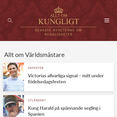
Toggl
navig
SENASTE NYHETERNA OM
KUNGLIGHETER
HEM
Allt om Världsmästare
KUNGAFAMILJEN
ZNYHETER
Victorias allvarliga signal – mitt under
UTLÄNDSKT
födelsedagsfesten
KÄNDISAR
VÄRLDENS KUNGAHUS
UTLÄNDSKT
Kung Harald på spännande segling i
Svenska kungahuset
REDAKTION
Spanien
Brittiska kungahuset