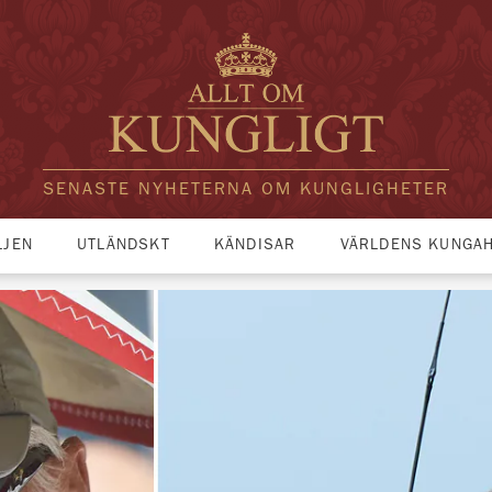
SENASTE NYHETERNA OM KUNGLIGHETER
LJEN
UTLÄNDSKT
KÄNDISAR
VÄRLDENS KUNGA