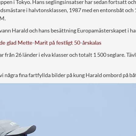
ppen i Tokyo. Hans seglingsinsatser har sedan fortsatt och
ldsmästare i halvtonsklassen, 1987 med en entonsbåt och
VM.
vann Harald och hans besättning Europamästerskapet i ha
de glad Mette-Marit på festligt 50-årskalas
ar från 26 länder i elva klasser och totalt 1 500 seglare. Täv
i några fina fartfyllda bilder på kung Harald ombord på bå