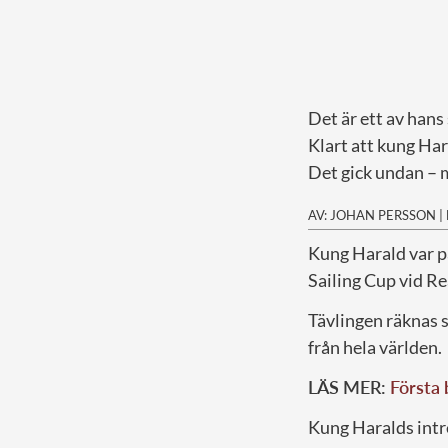
Det är ett av hans
Klart att kung Har
Det gick undan – 
AV: JOHAN PERSSON
|
K
ung Harald var p
Sailing Cup vid R
Tävlingen räknas s
från hela världen.
LÄS MER:
Första 
Kung Haralds intre