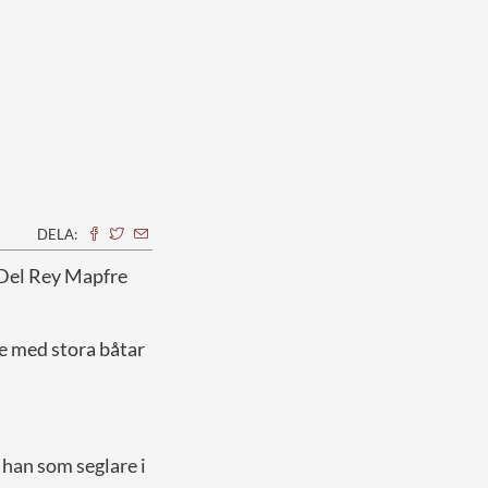
DELA:
 Del Rey Mapfre
re med stora båtar
 han som seglare i