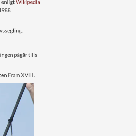
 enligt
Wikipedia
 1988
vssegling.
lingen pågår tills
ten Fram XVIII.