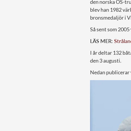
den norska OS-tru
blev han 1982 vär
bronsmedaljör i 
Så sent som 2005 
LÄS MER:
Strålan
I år deltar 132 båt
den 3 augusti.
Nedan publicerar v