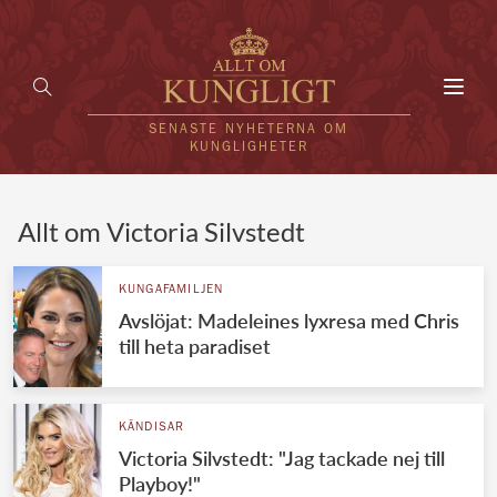
Toggl
navig
SENASTE NYHETERNA OM
KUNGLIGHETER
HEM
Allt om Victoria Silvstedt
KUNGAFAMILJEN
KUNGAFAMILJEN
Avslöjat: Madeleines lyxresa med Chris
UTLÄNDSKT
till heta paradiset
KÄNDISAR
VÄRLDENS KUNGAHUS
KÄNDISAR
Victoria Silvstedt: "Jag tackade nej till
Svenska kungahuset
REDAKTION
Playboy!"
Brittiska kungahuset