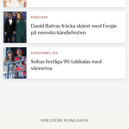
Norska kungahuset
KÄNDISAR
Danska kungahuset
David Batras fräcka skämt med Fergie
Spanska kungahuset
på svenska kändisfesten
Nederländska kungahuset
Belgiska kungahuset
KUNGAFAMILJEN
Jordanska kungahuset
Sofias festliga 90-talskalas med
vännerna
Luxemburgska storhertighuset
Japanska kejsarhuset
Thailändska kungahuset
Marockanska kungahuset
Monacos furstehus
VÄRLDENS KUNGAHUS