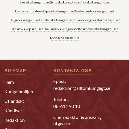
Svenska kungahuset
Brittiska kungahuset
Norska kungahuset
Danska kungahuset
Spanska kungahuset
Nederländska kungahuset
Belgiska kungahuset
Jordanska kungahuset
Luxemburgska storhertighuset
Japanska kejsarhuset
Thailändska kungahuset
Marockanska kungahuset
Monacos furstehus
SITEMAP
KONTAKTA OSS
Epost:
Hem
redaktion@alltomkungligt.se
Kungafamiljen
Telefon:
Utländskt
08-611 90 10
Kändisar
Chefredaktör & ansvarig
Redaktion
utgivare