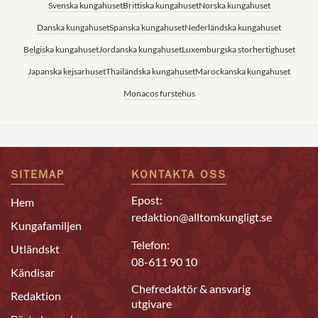
Svenska kungahuset
Brittiska kungahuset
Norska kungahuset
Danska kungahuset
Spanska kungahuset
Nederländska kungahuset
Belgiska kungahuset
Jordanska kungahuset
Luxemburgska storhertighuset
Japanska kejsarhuset
Thailändska kungahuset
Marockanska kungahuset
Monacos furstehus
SITEMAP
KONTAKTA OSS
Epost:
Hem
redaktion@alltomkungligt.se
Kungafamiljen
Telefon:
Utländskt
08-611 90 10
Kändisar
Chefredaktör & ansvarig
Redaktion
utgivare