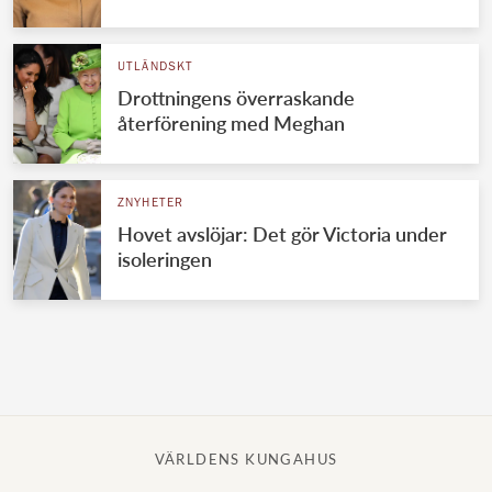
Norska kungahuset
UTLÄNDSKT
Danska kungahuset
Drottningens överraskande
Spanska kungahuset
återförening med Meghan
Nederländska kungahuset
Belgiska kungahuset
ZNYHETER
Jordanska kungahuset
Hovet avslöjar: Det gör Victoria under
isoleringen
Luxemburgska storhertighuset
Japanska kejsarhuset
Thailändska kungahuset
Marockanska kungahuset
Monacos furstehus
VÄRLDENS KUNGAHUS