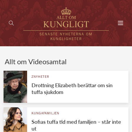
Toggl
navig
SENASTE NYHETERNA OM
KUNGLIGHETER
HEM
Allt om Videosamtal
KUNGAFAMILJEN
ZNYHETER
Drottning Elizabeth berättar om sin
UTLÄNDSKT
tuffa sjukdom
KÄNDISAR
VÄRLDENS KUNGAHUS
KUNGAFAMILJEN
Sofias tuffa tid med familjen – står inte
Svenska kungahuset
REDAKTION
ut
Brittiska kungahuset