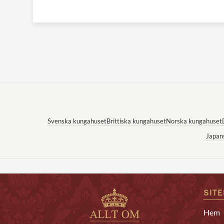
Svenska kungahuset
Brittiska kungahuset
Norska kungahuset
Japan
SIT
Hem