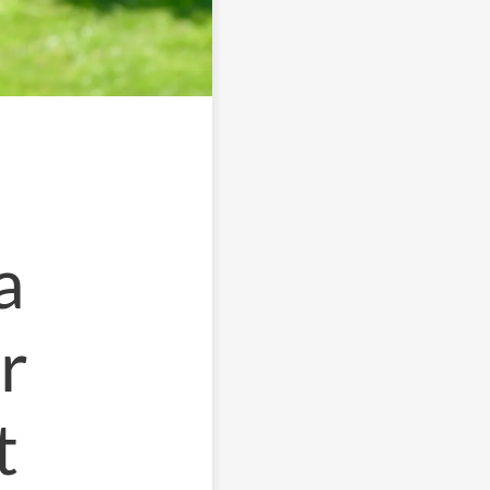
a
r
t