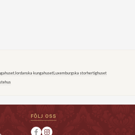
ngahuset
Jordanska kungahuset
Luxemburgska storhertighuset
stehus
FÖLJ OSS
e