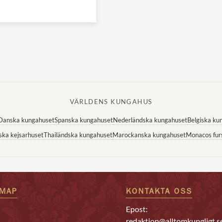
VÄRLDENS KUNGAHUS
Danska kungahuset
Spanska kungahuset
Nederländska kungahuset
Belgiska ku
ska kejsarhuset
Thailändska kungahuset
Marockanska kungahuset
Monacos fur
EMAP
KONTAKTA OSS
Epost:
redaktion@alltomkungligt.s