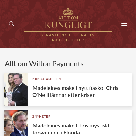
Toggl
navig
SENASTE NYHETERNA OM
KUNGLIGHETER
HEM
Allt om Wilton Payments
KUNGAFAMILJEN
KUNGAFAMILJEN
Madeleines make i nytt fiasko: Chris
UTLÄNDSKT
O'Neill lämnar efter krisen
KÄNDISAR
VÄRLDENS KUNGAHUS
ZNYHETER
Madeleines make Chris mystiskt
Svenska kungahuset
REDAKTION
försvunnen i Florida
Brittiska kungahuset