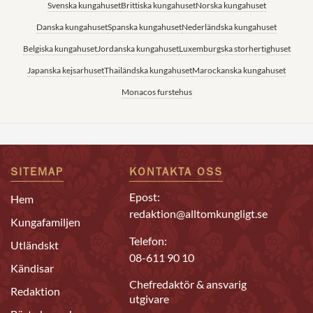
Svenska kungahuset
Brittiska kungahuset
Norska kungahuset
Danska kungahuset
Spanska kungahuset
Nederländska kungahuset
Belgiska kungahuset
Jordanska kungahuset
Luxemburgska storhertighuset
Japanska kejsarhuset
Thailändska kungahuset
Marockanska kungahuset
Monacos furstehus
SITEMAP
KONTAKTA OSS
Epost:
Hem
redaktion@alltomkungligt.se
Kungafamiljen
Telefon:
Utländskt
08-611 90 10
Kändisar
Chefredaktör & ansvarig
Redaktion
utgivare