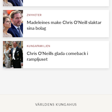
Norska kungahuset
ZNYHETER
Danska kungahuset
Madeleines make Chris O'Neill slaktar
Spanska kungahuset
sina bolag
Nederländska kungahuset
Belgiska kungahuset
KUNGAFAMILJEN
Jordanska kungahuset
Chris O'Neills glada comeback i
rampljuset
Luxemburgska storhertighuset
Japanska kejsarhuset
Thailändska kungahuset
Marockanska kungahuset
Monacos furstehus
VÄRLDENS KUNGAHUS