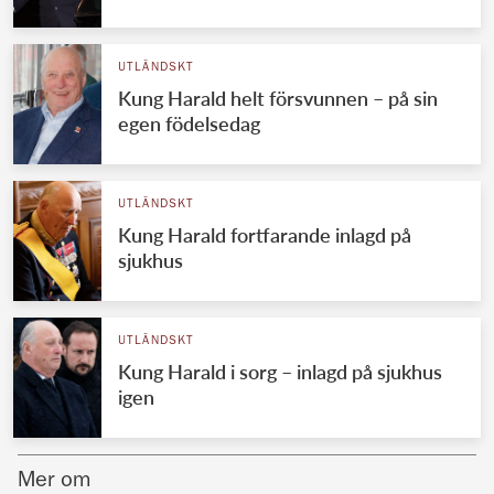
Norska kungahuset
UTLÄNDSKT
Danska kungahuset
Kung Harald helt försvunnen – på sin
Spanska kungahuset
egen födelsedag
Nederländska kungahuset
Belgiska kungahuset
UTLÄNDSKT
Jordanska kungahuset
Kung Harald fortfarande inlagd på
sjukhus
Luxemburgska storhertighuset
Japanska kejsarhuset
UTLÄNDSKT
Thailändska kungahuset
Kung Harald i sorg – inlagd på sjukhus
Marockanska kungahuset
igen
Monacos furstehus
Mer om