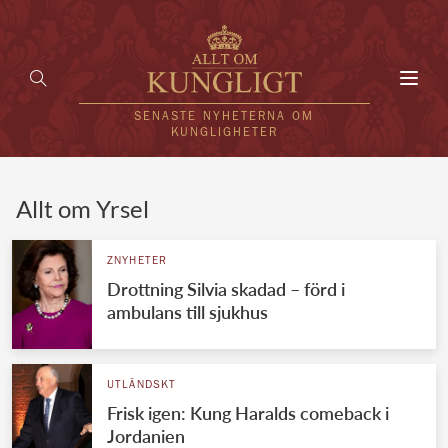
Toggl
navig
SENASTE NYHETERNA OM
KUNGLIGHETER
HEM
Allt om Yrsel
KUNGAFAMILJEN
ZNYHETER
Drottning Silvia skadad – förd i
UTLÄNDSKT
ambulans till sjukhus
KÄNDISAR
VÄRLDENS KUNGAHUS
UTLÄNDSKT
Frisk igen: Kung Haralds comeback i
Svenska kungahuset
REDAKTION
Jordanien
Brittiska kungahuset