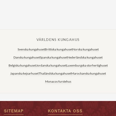
VÄRLDENS KUNGAHUS
Svenska kungahuset
Brittiska kungahuset
Norska kungahuset
Danska kungahuset
Spanska kungahuset
Nederländska kungahuset
Belgiska kungahuset
Jordanska kungahuset
Luxemburgska storhertighuset
Japanska kejsarhuset
Thailändska kungahuset
Marockanska kungahuset
Monacos furstehus
SITEMAP
KONTAKTA OSS