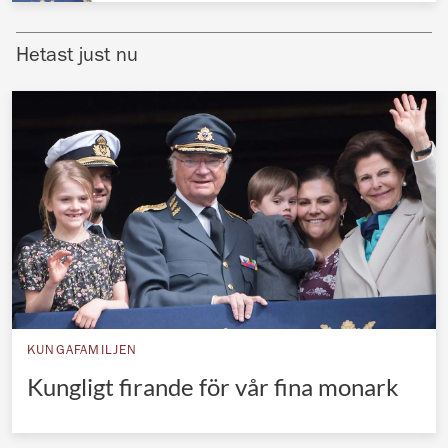
Norska kungahuset
Hetast just nu
Danska kungahuset
Spanska kungahuset
Nederländska kungahuset
Belgiska kungahuset
Jordanska kungahuset
Luxemburgska storhertighuset
Japanska kejsarhuset
Thailändska kungahuset
Marockanska kungahuset
KUNGAFAMILJEN
Kungligt firande för vår fina monark
Monacos furstehus