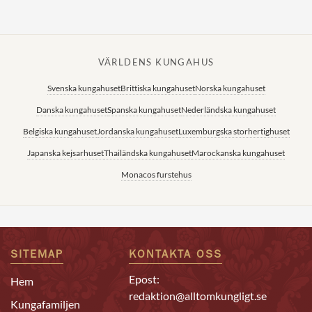
VÄRLDENS KUNGAHUS
Svenska kungahuset
Brittiska kungahuset
Norska kungahuset
Danska kungahuset
Spanska kungahuset
Nederländska kungahuset
Belgiska kungahuset
Jordanska kungahuset
Luxemburgska storhertighuset
Japanska kejsarhuset
Thailändska kungahuset
Marockanska kungahuset
Monacos furstehus
SITEMAP
KONTAKTA OSS
Epost:
Hem
redaktion@alltomkungligt.se
Kungafamiljen