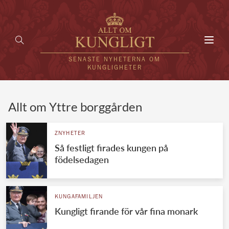
Toggl
navig
SENASTE NYHETERNA OM
KUNGLIGHETER
HEM
Allt om Yttre borggården
KUNGAFAMILJEN
ZNYHETER
Så festligt firades kungen på
UTLÄNDSKT
födelsedagen
KÄNDISAR
VÄRLDENS KUNGAHUS
KUNGAFAMILJEN
Kungligt firande för vår fina monark
Svenska kungahuset
REDAKTION
Brittiska kungahuset