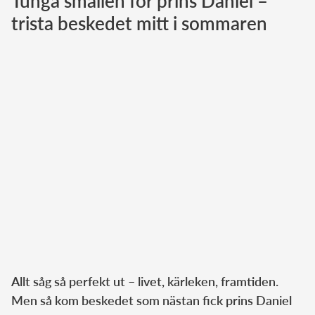
Tunga smällen för prins Daniel –
trista beskedet mitt i sommaren
Norska kungahuset
Danska kungahuset
Spanska kungahuset
Nederländska kungahuset
Belgiska kungahuset
Jordanska kungahuset
Luxemburgska storhertighuset
Japanska kejsarhuset
Thailändska kungahuset
Marockanska kungahuset
Monacos furstehus
Allt såg så perfekt ut – livet, kärleken, framtiden.
Men så kom beskedet som nästan fick prins Daniel