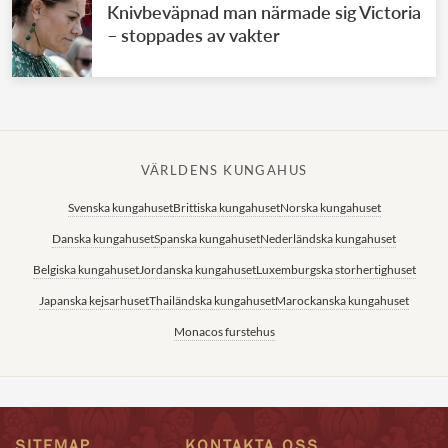
Knivbeväpnad man närmade sig Victoria
– stoppades av vakter
VÄRLDENS KUNGAHUS
Svenska kungahuset
Brittiska kungahuset
Norska kungahuset
Danska kungahuset
Spanska kungahuset
Nederländska kungahuset
Belgiska kungahuset
Jordanska kungahuset
Luxemburgska storhertighuset
Japanska kejsarhuset
Thailändska kungahuset
Marockanska kungahuset
Monacos furstehus