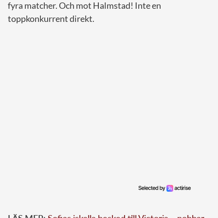
fyra matcher. Och mot Halmstad! Inte en
toppkonkurrent direkt.
LÄS MER:
Sofias iskalla besked till Victoria – nobbar