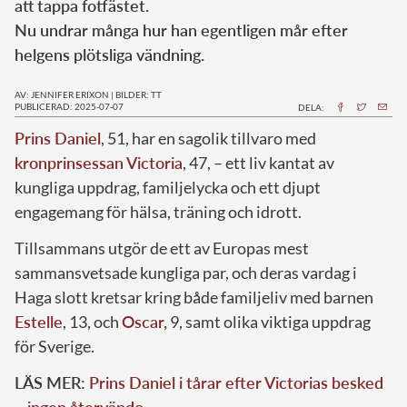
att tappa fotfästet.
Nu undrar många hur han egentligen mår efter
helgens plötsliga vändning.
AV: JENNIFER ERIXON
|
BILDER: TT
PUBLICERAD: 2025-07-07
DELA:
Prins Daniel
, 51, har en sagolik tillvaro med
kronprinsessan Victoria
, 47, – ett liv kantat av
kungliga uppdrag, familjelycka och ett djupt
engagemang för hälsa, träning och idrott.
Tillsammans utgör de ett av Europas mest
sammansvetsade kungliga par, och deras vardag i
Haga slott kretsar kring både familjeliv med barnen
Estelle
, 13, och
Oscar,
9, samt olika viktiga uppdrag
för Sverige.
LÄS MER:
Prins Daniel i tårar efter Victorias besked
– ingen återvändo