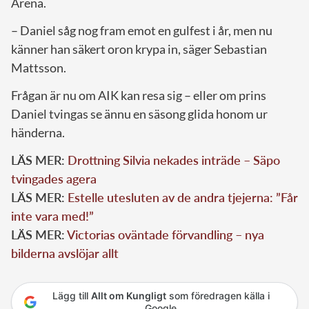
Arena.
– Daniel såg nog fram emot en gulfest i år, men nu
känner han säkert oron krypa in, säger Sebastian
Mattsson.
Frågan är nu om AIK kan resa sig – eller om prins
Daniel tvingas se ännu en säsong glida honom ur
händerna.
LÄS MER:
Drottning Silvia nekades inträde – Säpo
tvingades agera
LÄS MER:
Estelle utesluten av de andra tjejerna: ”Får
inte vara med!”
LÄS MER:
Victorias oväntade förvandling – nya
bilderna avslöjar allt
Lägg till
Allt om Kungligt
som föredragen källa i
Google