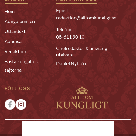
SITEMAP
KONTAKTA OSS
Epost:
Hem
redaktion@alltomkungligt.se
Kungafamiljen
Telefon:
Utländskt
08-611 90 10
Kändisar
Chefredaktör & ansvarig
Redaktion
utgivare
Bästa kungahus-
Daniel Nyhlén
sajterna
FÖLJ OSS
|
|
Sponsrat
Tipsa oss
Annonsera