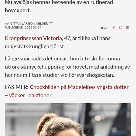
Nu avslöjas hennes beteende av en rutinerad
hovexpert.
AV: GITTAN LARSSON
|
BILDER: TT
PUBLICERAD: 2025-03-14
DELA:
Kronprinsessan Victoria
, 47, är tillbaka i hans
majestäts kungliga tjänst.
Länge snackades det om att hon inte skulle kunna
utföra så mycket uppdrag för hovet, med anledning av
hennes militära studier vid Försvarshögskolan.
LÄS MER:
Chockbilden på Madeleines yngsta dotter
– väcker reaktioner