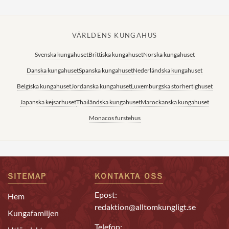
VÄRLDENS KUNGAHUS
Svenska kungahuset
Brittiska kungahuset
Norska kungahuset
Danska kungahuset
Spanska kungahuset
Nederländska kungahuset
Belgiska kungahuset
Jordanska kungahuset
Luxemburgska storhertighuset
Japanska kejsarhuset
Thailändska kungahuset
Marockanska kungahuset
Monacos furstehus
SITEMAP
KONTAKTA OSS
Epost:
Hem
redaktion@alltomkungligt.se
Kungafamiljen
Telefon: