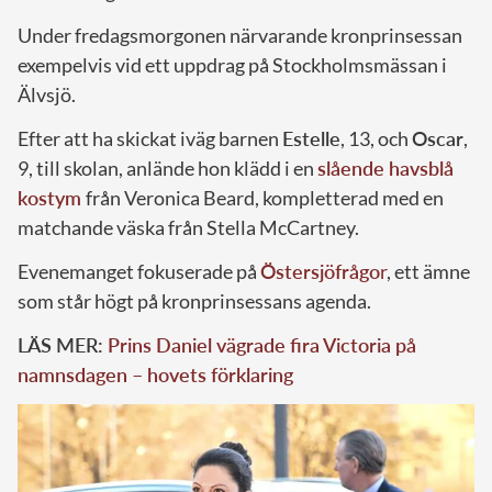
Under fredagsmorgonen närvarande kronprinsessan
exempelvis vid ett uppdrag på Stockholmsmässan i
Älvsjö.
Efter att ha skickat iväg barnen
Estelle
, 13, och
Oscar
,
9, till skolan, anlände hon klädd i en
slående havsblå
kostym
från Veronica Beard, kompletterad med en
matchande väska från Stella McCartney.
Evenemanget fokuserade på
Östersjöfrågo
r
, ett ämne
som står högt på kronprinsessans agenda.
LÄS MER:
Prins Daniel vägrade fira Victoria på
namnsdagen – hovets förklaring