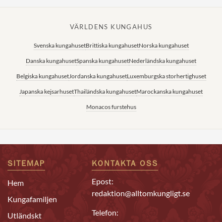
VÄRLDENS KUNGAHUS
Svenska kungahuset
Brittiska kungahuset
Norska kungahuset
Danska kungahuset
Spanska kungahuset
Nederländska kungahuset
Belgiska kungahuset
Jordanska kungahuset
Luxemburgska storhertighuset
Japanska kejsarhuset
Thailändska kungahuset
Marockanska kungahuset
Monacos furstehus
SITEMAP
KONTAKTA OSS
Epost:
Hem
redaktion@alltomkungligt.se
Kungafamiljen
Telefon:
Utländskt