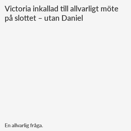
Victoria inkallad till allvarligt möte
Norska kungahuset
på slottet – utan Daniel
Danska kungahuset
Spanska kungahuset
Nederländska kungahuset
Belgiska kungahuset
Jordanska kungahuset
Luxemburgska storhertighuset
Japanska kejsarhuset
Thailändska kungahuset
Marockanska kungahuset
Monacos furstehus
En allvarlig fråga.