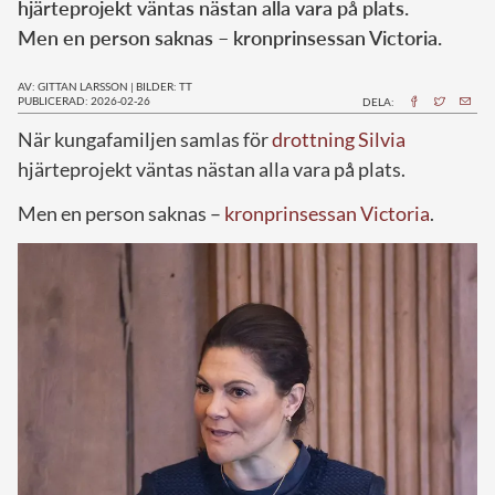
hjärteprojekt väntas nästan alla vara på plats.
Men en person saknas – kronprinsessan Victoria.
AV: GITTAN LARSSON
|
BILDER: TT
PUBLICERAD: 2026-02-26
DELA:
När kungafamiljen samlas för
drottning Silvia
hjärteprojekt väntas nästan alla vara på plats.
Men en person saknas –
kronprinsessan Victoria
.