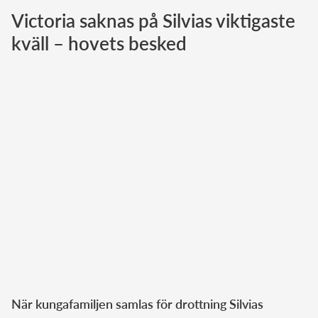
Victoria saknas på Silvias viktigaste
Norska kungahuset
kväll – hovets besked
Danska kungahuset
Spanska kungahuset
Nederländska kungahuset
Belgiska kungahuset
Jordanska kungahuset
Luxemburgska storhertighuset
Japanska kejsarhuset
Thailändska kungahuset
Marockanska kungahuset
Monacos furstehus
När kungafamiljen samlas för drottning Silvias