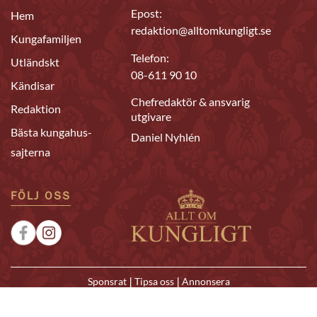
Epost:
Hem
redaktion@alltomkungligt.se
Kungafamiljen
Telefon:
Utländskt
08-611 90 10
Kändisar
Chefredaktör & ansvarig
Redaktion
utgivare
Bästa kungahus-
Daniel Nyhlén
sajterna
FÖLJ OSS
|
|
Sponsrat
Tipsa oss
Annonsera
© 2026 Allt om Kungligt. All rights reserved.