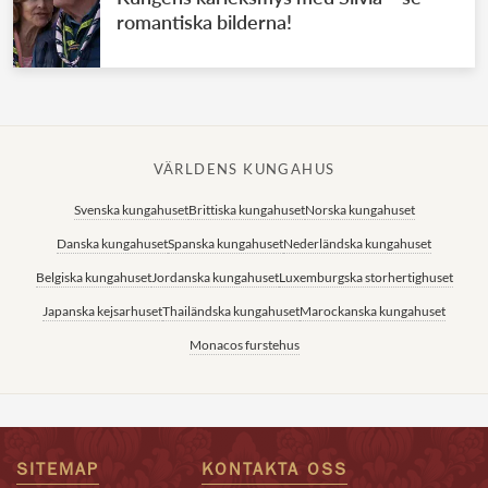
romantiska bilderna!
VÄRLDENS KUNGAHUS
Svenska kungahuset
Brittiska kungahuset
Norska kungahuset
Danska kungahuset
Spanska kungahuset
Nederländska kungahuset
Belgiska kungahuset
Jordanska kungahuset
Luxemburgska storhertighuset
Japanska kejsarhuset
Thailändska kungahuset
Marockanska kungahuset
Monacos furstehus
SITEMAP
KONTAKTA OSS