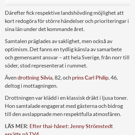
Därefter fick respektive landshövding möjlighet att
kort redogöra för större händelser och prioriteringar i
sina län under det kommande året.
Samtalen präglades av saklighet, men också av
optimism. Det fanns en tydlig känsla av samarbete
och gemensamt ansvar – att hela Sverige, från norr till
söder, stod representerat i rummet.
Även
drottning Silvia
, 82, och
prins
Carl Philip
, 46,
deltog i mottagningen.
Drottningen var klädd i en klassisk dräkt i ljusa toner.
Hon samtalade engagerat med gästerna och bidrog
till den avslappnade men respektfulla atmosfären.
LÄS MER:
Efter thai-hånet: Jenny Strömstedt
ersätts på TV4