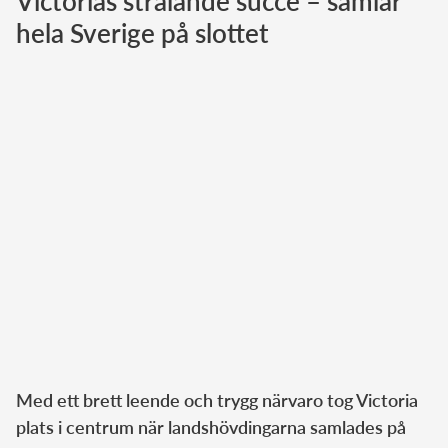
Victorias strålande succé – samlar
hela Sverige på slottet
Norska kungahuset
Danska kungahuset
Spanska kungahuset
Nederländska kungahuset
Belgiska kungahuset
Jordanska kungahuset
Luxemburgska storhertighuset
Japanska kejsarhuset
Thailändska kungahuset
Marockanska kungahuset
Monacos furstehus
Med ett brett leende och trygg närvaro tog Victoria
plats i centrum när landshövdingarna samlades på