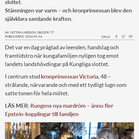
slottet.
Stämningen var varm – och kronprinsessan blev den
självklara samlande kraften.
AV: GITTAN LARSSON
|
BILDER: TT
PUBLICERAD: 2026-01-16
DELA:
Det var en dag präglad av leenden, handslag och
framtidstro när kungafamiljen nyligen tog emot
landets landshövdingar på Kungliga slottet.
I centrum stod
kronprinsessan Victoria
, 48 –
strålande, närvarande och med ett tydligt lugn som
satte tonen för hela mötet.
LÄS MER:
Kungens nya mardröm – ännu fler
Epstein-kopplingar till familjen