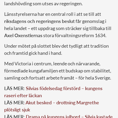
landshövding som utses av regeringen.
Länsstyrelserna har en central roll i att se till att
riksdagens och regeringens beslut
får genomslag i
hela landet – ett uppdrag som sträcker sig tillbaka till
Axel Oxenstiernas
stora förvaltningsreform 1634.
Under mötet på slottet blev det tydligt att tradition
och framtid gick hand i hand.
Med Victoria i centrum, leende och närvarande,
förmedlade kungafamiljen ett budskap om stabilitet,
samling och fortsatt arbete framåt – för hela Sverige.
LÄS MER:
Silvias födelsedag förstörd – kungens
raseri efter läckan
LÄS MER:
Akut besked – drottning Margrethe
plötsligt sjuk
LÄS MER:
Drama på kungens julbord – Silvia kastade