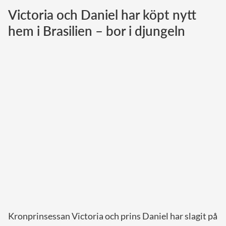
Victoria och Daniel har köpt nytt
Norska kungahuset
hem i Brasilien – bor i djungeln
Danska kungahuset
Spanska kungahuset
Nederländska kungahuset
Belgiska kungahuset
Jordanska kungahuset
Luxemburgska storhertighuset
Japanska kejsarhuset
Thailändska kungahuset
Marockanska kungahuset
Monacos furstehus
Kronprinsessan Victoria och prins Daniel har slagit på