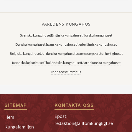
VÄRLDENS KUNGAHUS
Svenska kungahuset
Brittiska kungahuset
Norska kungahuset
Danska kungahuset
Spanska kungahuset
Nederländska kungahuset
Belgiska kungahuset
Jordanska kungahuset
Luxemburgska storhertighuset
Japanska kejsarhuset
Thailändska kungahuset
Marockanska kungahuset
Monacos furstehus
SITEMAP
KONTAKTA OSS
Epost:
Hem
redaktion@alltomkungligt.se
Kungafamiljen