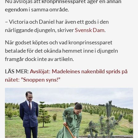
Nu avslöjas att
kronprinsessparet äger en annan
egendom
i samma område.
– Victoria och Daniel har även ett gods i den
närliggande djungeln, skriver
Svensk Dam
.
När godset köptes och vad kronprinsessparet
betalade för det okända hemmet inne i djungeln
framgår dock inte av artikeln.
LÄS MER:
Avslöjat: Madeleines nakenbild sprids på
nätet: ”Snoppen syns!”