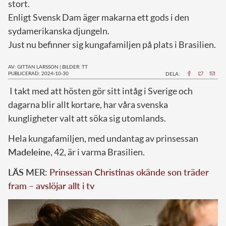
stort.
Enligt Svensk Dam äger makarna ett gods i den
sydamerikanska djungeln.
Just nu befinner sig kungafamiljen på plats i Brasilien.
AV: GITTAN LARSSON
|
BILDER: TT
PUBLICERAD: 2024-10-30
DELA:
I
takt med att hösten gör sitt intåg i Sverige och
dagarna blir allt kortare, har våra svenska
kungligheter valt att söka sig utomlands.
Hela kungafamiljen, med undantag av prinsessan
Madeleine
, 42, är i varma Brasilien.
LÄS MER:
Prinsessan Christinas okände son träder
fram – avslöjar allt i tv