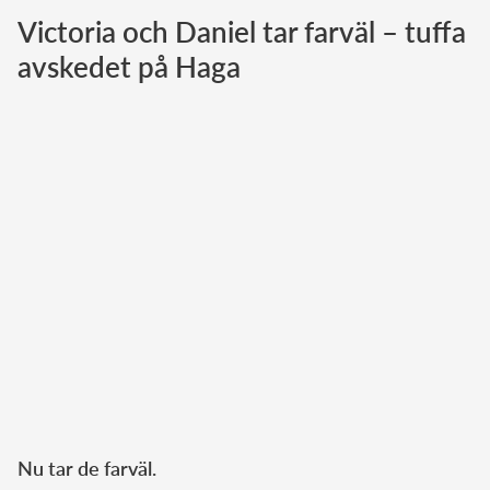
Victoria och Daniel tar farväl – tuffa
Norska kungahuset
avskedet på Haga
Danska kungahuset
Spanska kungahuset
Nederländska kungahuset
Belgiska kungahuset
Jordanska kungahuset
Luxemburgska storhertighuset
Japanska kejsarhuset
Thailändska kungahuset
Marockanska kungahuset
Monacos furstehus
Nu tar de farväl.