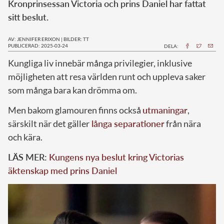
Kronprinsessan Victoria och prins Daniel har fattat
sitt beslut.
AV: JENNIFER ERIXON
|
BILDER: TT
PUBLICERAD: 2025-03-24
DELA:
Kungliga liv innebär många privilegier, inklusive
möjligheten att resa världen runt och uppleva saker
som många bara kan drömma om.
Men bakom glamouren finns också
utmaningar
,
särskilt när det gäller
långa separationer
från nära
och kära.
LÄS MER:
Kungens nya beslut kring Victorias
äktenskap med prins Daniel