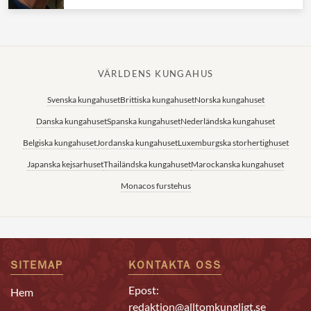
VÄRLDENS KUNGAHUS
Svenska kungahuset
Brittiska kungahuset
Norska kungahuset
Danska kungahuset
Spanska kungahuset
Nederländska kungahuset
Belgiska kungahuset
Jordanska kungahuset
Luxemburgska storhertighuset
Japanska kejsarhuset
Thailändska kungahuset
Marockanska kungahuset
Monacos furstehus
SITEMAP
KONTAKTA OSS
Epost:
Hem
redaktion@alltomkungligt.se