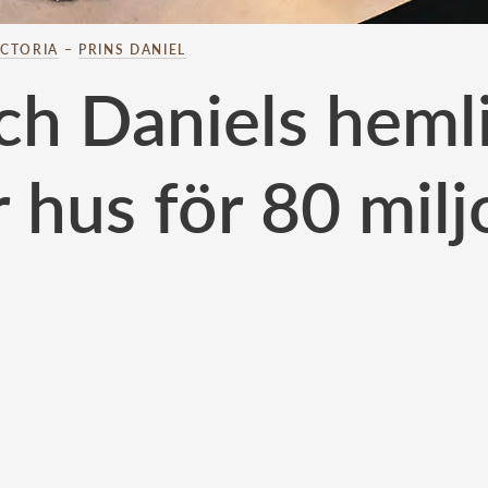
ICTORIA
–
PRINS DANIEL
ch Daniels hemli
 hus för 80 mil