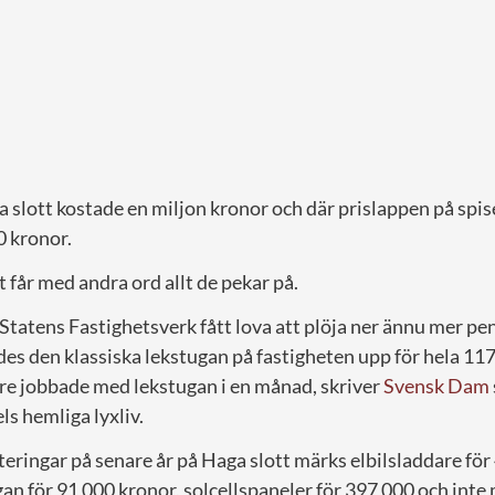
a slott kostade en miljon kronor och där prislappen på spi
0 kronor.
får med andra ord allt de pekar på.
 Statens Fastighetsverk fått lova att plöja ner ännu mer pen
des den klassiska lekstugan på fastigheten upp för hela 11
re jobbade med lekstugan i en månad, skriver
Svensk Dam
ls hemliga lyxliv.
eringar på senare år på Haga slott märks elbilsladdare för
gan för 91 000 kronor, solcellspaneler för 397 000 och inte