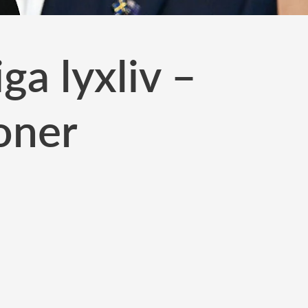
ga lyxliv –
joner