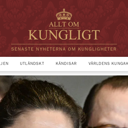
SENASTE NYHETERNA OM KUNGLIGHETER
LJEN
UTLÄNDSKT
KÄNDISAR
VÄRLDENS KUNGA