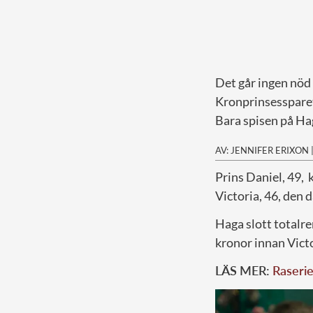
Det går ingen nöd 
Kronprinsessparet 
Bara spisen på Hag
AV: JENNIFER ERIXON
P
rins Daniel, 49, 
Victoria, 46, den
Haga slott totalr
kronor innan Victo
LÄS MER:
Raserie