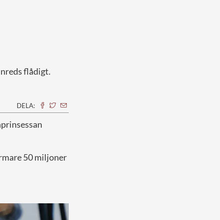
nreds flådigt.
DELA:
onprinsessan
ärmare 50 miljoner