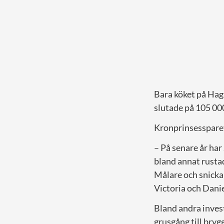
Bara köket på Hag
slutade på 105 00
Kronprinsessparet 
– På senare år har
bland annat rusta
Målare och snicka
Victoria och Danie
Bland andra invest
grusgång till bryg