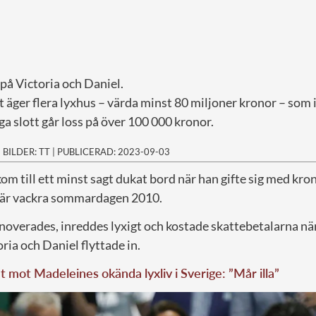
på Victoria och Daniel.
äger flera lyxhus – värda minst 80 miljoner kronor – som i
a slott går loss på över 100 000 kronor.
|
BILDER: TT
|
PUBLICERAD: 2023-09-03
kom till ett minst sagt dukat bord när han gifte sig med kr
 där vackra sommardagen 2010.
enoverades, inreddes lyxigt och kostade skattebetalarna n
ria och Daniel flyttade in.
t mot Madeleines okända lyxliv i Sverige: ”Mår illa”