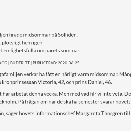
jen firade midsommar på Solliden.
 plötsligt hem igen.
 hemlighetsfulla om parets sommar.
SKOG
|
BILDER: TT
|
PUBLICERAD: 2020-06-25
ngafamiljen verkar ha fått en härligt varm midsommar. Mång
kronprinsessan Victoria, 42, och prins Daniel, 46.
har arbetat denna vecka. Men med vad får vi inte veta. Det
tockholm. På frågan om när de ska ha semester svarar hovet;
t än, säger hovets informationschef
Margareta Thorgren
till