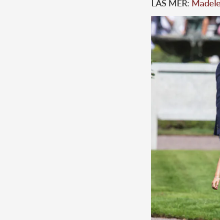
LÄS MER:
Madelei