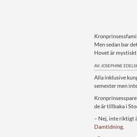
Kronprinsessfamil
Men sedan bar det
Hovet är mystiskt
AV: JOSEPHINE EDEL
A
lla inklusive ku
semester men inte 
Kronprinsessparet 
de är tillbaka i S
– Nej, inte riktig
Damtidning
.