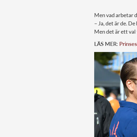
Men vad arbetar d
– Ja, det är de. De
Men det är ett val
LÄS MER:
Prinse