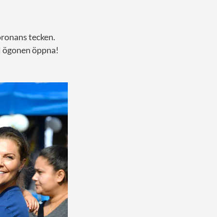
coronans tecken.
åll ögonen öppna!