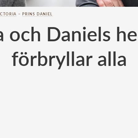
ICTORIA
–
PRINS DANIEL
a och Daniels h
förbryllar alla